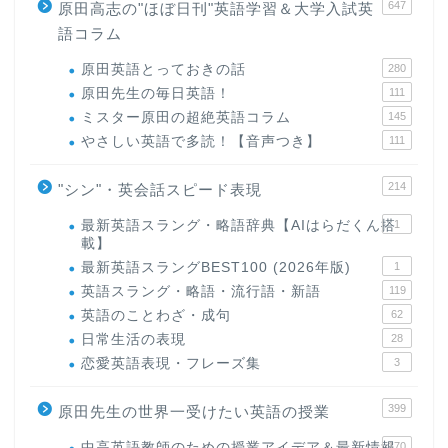
647
原田高志の"ほぼ日刊"英語学習＆大学入試英
語コラム
原田英語とっておきの話
280
原田先生の毎日英語！
111
ミスター原田の超絶英語コラム
145
やさしい英語で多読！【音声つき】
111
214
"シン"・英会話スピード表現
最新英語スラング・略語辞典【AIはらだくん搭
1
載】
最新英語スラングBEST100 (2026年版)
1
英語スラング・略語・流行語・新語
119
英語のことわざ・成句
62
日常生活の表現
28
恋愛英語表現・フレーズ集
3
399
原田先生の世界一受けたい英語の授業
中高英語教師のための授業アイデア＆最新情報
170