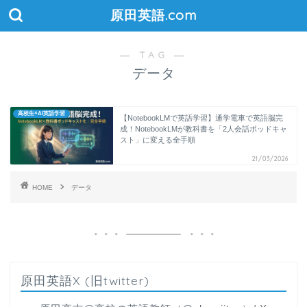
原田英語.com
― TAG ―
データ
高校生×AI英語学習
【NotebookLMで英語学習】通学電車で英語脳完
成！NotebookLMが教科書を「2人会話ポッドキャ
スト」に変える全手順
21/03/2026
HOME
データ
原田英語X (旧twitter)