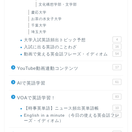
文化構想学部・文学部
慶応大学
お茶の水女子大学
千葉大学
埼玉大学
大学入試英語頻出トピック予想
4
入試に出る英語のことわざ
16
動画で覚える英会話フレーズ・イディオム
54
17
YouTube動画連動コンテンツ
61
AIで英語学習
83
VOAで英語学習！
【時事英単語】ニュース頻出英単語帳
10
English in a minute （今日の使える英会話フレ
63
ーズ・イディオム）