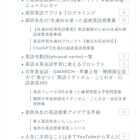
ニュースレター
原田英語アプリ＆プログラミング
31
原田先生の"生成AIを使った超絶英語授業案
95
【生成AI活用英語教育】英語教師のための生成AI英
語授業実践事例
英語学習生成AIプロンプト【都立AI完全対応】
ChatGPT(生成AI)超絶英語授業案
英語句動詞(phrasal verbs)一覧
3
英語＆英会話学習に使えるプロンプト
6
日常英会話・GMARCH・早慶上智・難関国公立
22
大で“差がつく”英語イディオム・ことわざ・口
語表現365
英語フレーズ365を使った練習問題＆予想問題集
難関大学超絶頻出イディオム・ことわざ・会話文表
現特集
原田先生の英語授業アイデア玉手箱
24
新人英語先生いらっしゃい！
海外の英語授業実践シリーズ
人生に大切なことは全てYouTubeから学んだ
4