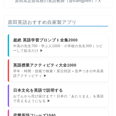
原田高志@高校の英語教師（@slangjiten）/ X
原田英語おすすめ自家製アプリ
超絶 英語学習プロンプト全集2000
中高の先生700・学ぶ人1000・小学校の先生300｜コピ
ーして貼るだけ ▶
英語授業アクティビティ大全1000
学年・時間・技能で検索！英日対訳＋音声つきの中高英
語アクティビティ ▶
日本文化を英語で説明する
おでんから侘び寂びまで！日本の「あたりまえ」を英語
で言えるようになる ▶
恋愛英語フレーズ1040