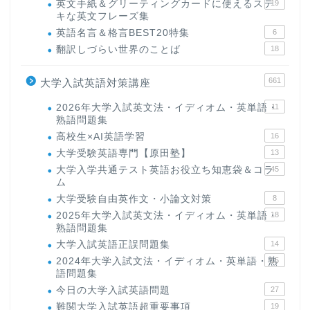
英文手紙＆グリーティングカードに使えるステ
19
キな英文フレーズ集
英語名言＆格言BEST20特集
6
翻訳しづらい世界のことば
18
661
大学入試英語対策講座
2026年大学入試英文法・イディオム・英単語・
11
熟語問題集
高校生×AI英語学習
16
大学受験英語専門【原田塾】
13
大学入学共通テスト英語お役立ち知恵袋＆コラ
45
ム
大学受験自由英作文・小論文対策
8
2025年大学入試英文法・イディオム・英単語・
18
熟語問題集
大学入試英語正誤問題集
14
2024年大学入試文法・イディオム・英単語・熟
15
語問題集
今日の大学入試英語問題
27
難関大学入試英語超重要事項
19