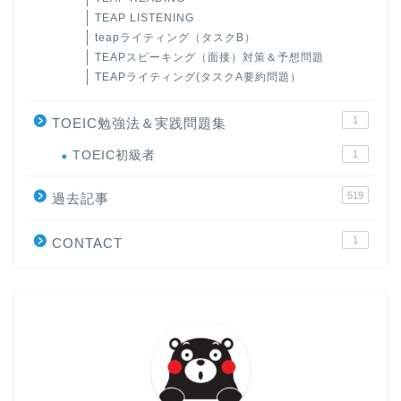
TEAP LISTENING
teapライティング（タスクB）
TEAPスピーキング（面接）対策＆予想問題
TEAPライティング(タスクA要約問題）
1
TOEIC勉強法＆実践問題集
ホーム
TOEIC初級者
1
519
原田高志の”ほぼ日刊”英語
過去記事
学習＆大学入試英語コラム
1
CONTACT
“シン”・英会話スピード表
現
大学入試英語対策講座
英語名言・格言・カッコい