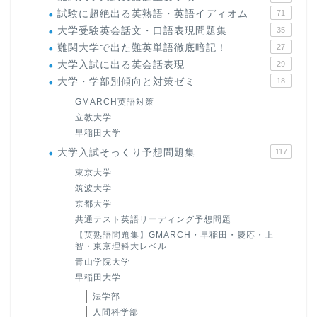
試験に超絶出る英熟語・英語イディオム
71
大学受験英会話文・口語表現問題集
35
難関大学で出た難英単語徹底暗記！
27
大学入試に出る英会話表現
29
大学・学部別傾向と対策ゼミ
18
GMARCH英語対策
立教大学
早稲田大学
大学入試そっくり予想問題集
117
東京大学
筑波大学
京都大学
共通テスト英語リーディング予想問題
【英熟語問題集】GMARCH・早稲田・慶応・上
智・東京理科大レベル
青山学院大学
早稲田大学
法学部
人間科学部