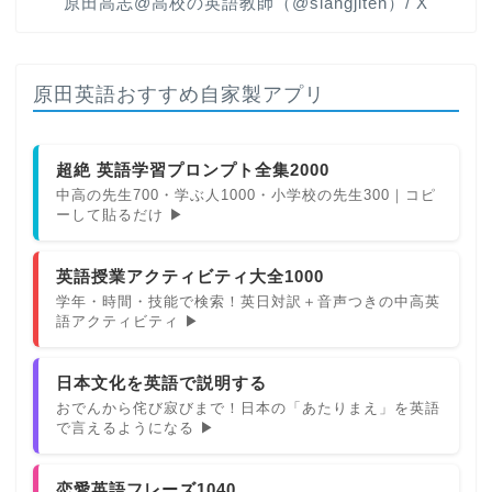
原田高志@高校の英語教師（@slangjiten）/ X
原田英語おすすめ自家製アプリ
超絶 英語学習プロンプト全集2000
中高の先生700・学ぶ人1000・小学校の先生300｜コピ
ーして貼るだけ ▶
英語授業アクティビティ大全1000
学年・時間・技能で検索！英日対訳＋音声つきの中高英
語アクティビティ ▶
日本文化を英語で説明する
おでんから侘び寂びまで！日本の「あたりまえ」を英語
で言えるようになる ▶
恋愛英語フレーズ1040