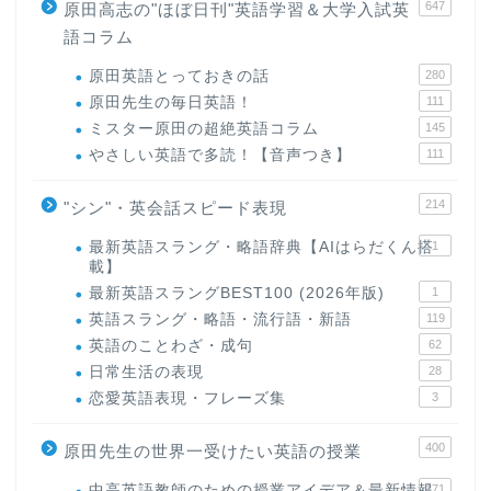
647
原田高志の"ほぼ日刊"英語学習＆大学入試英
語コラム
原田英語とっておきの話
280
原田先生の毎日英語！
111
ミスター原田の超絶英語コラム
145
やさしい英語で多読！【音声つき】
111
214
"シン"・英会話スピード表現
最新英語スラング・略語辞典【AIはらだくん搭
1
載】
最新英語スラングBEST100 (2026年版)
1
英語スラング・略語・流行語・新語
119
英語のことわざ・成句
62
日常生活の表現
28
恋愛英語表現・フレーズ集
3
400
原田先生の世界一受けたい英語の授業
中高英語教師のための授業アイデア＆最新情報
171