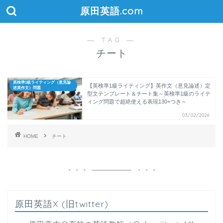
原田英語.com
― TAG ―
チート
英検準1級ライティング（意見論
【英検準1級ライティング】英作文（意見論述）定
述英作文）問題
型文テンプレート＆チート集～英検準1級のライテ
ィング問題で超絶使える表現130+つき～
03/02/2026
HOME
チート
原田英語X (旧twitter)