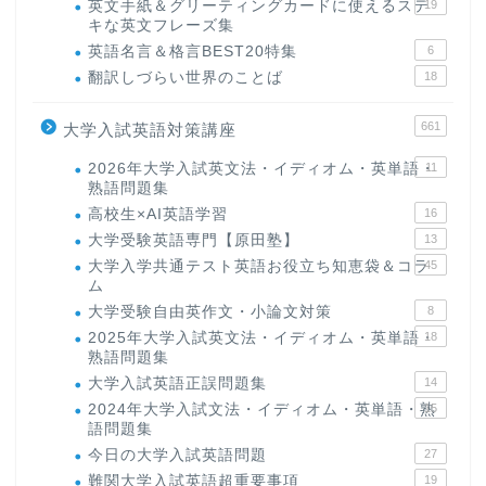
英文手紙＆グリーティングカードに使えるステ
19
キな英文フレーズ集
英語名言＆格言BEST20特集
6
翻訳しづらい世界のことば
18
661
大学入試英語対策講座
2026年大学入試英文法・イディオム・英単語・
11
熟語問題集
高校生×AI英語学習
16
大学受験英語専門【原田塾】
13
大学入学共通テスト英語お役立ち知恵袋＆コラ
45
ム
大学受験自由英作文・小論文対策
8
2025年大学入試英文法・イディオム・英単語・
18
熟語問題集
大学入試英語正誤問題集
14
2024年大学入試文法・イディオム・英単語・熟
15
語問題集
今日の大学入試英語問題
27
難関大学入試英語超重要事項
19