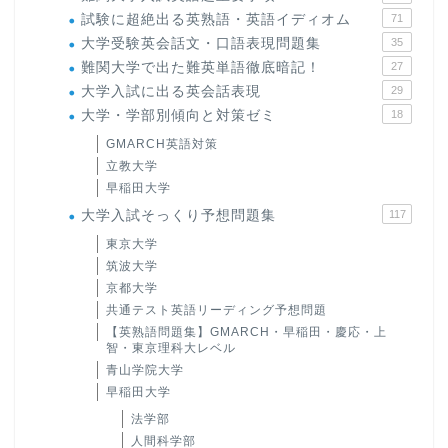
試験に超絶出る英熟語・英語イディオム
71
大学受験英会話文・口語表現問題集
35
難関大学で出た難英単語徹底暗記！
27
大学入試に出る英会話表現
29
大学・学部別傾向と対策ゼミ
18
GMARCH英語対策
立教大学
早稲田大学
大学入試そっくり予想問題集
117
東京大学
筑波大学
京都大学
共通テスト英語リーディング予想問題
【英熟語問題集】GMARCH・早稲田・慶応・上
智・東京理科大レベル
青山学院大学
早稲田大学
法学部
人間科学部