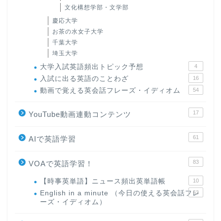
文化構想学部・文学部
慶応大学
お茶の水女子大学
千葉大学
埼玉大学
大学入試英語頻出トピック予想
4
入試に出る英語のことわざ
16
動画で覚える英会話フレーズ・イディオム
54
17
YouTube動画連動コンテンツ
61
AIで英語学習
83
VOAで英語学習！
【時事英単語】ニュース頻出英単語帳
10
English in a minute （今日の使える英会話フレ
63
ーズ・イディオム）