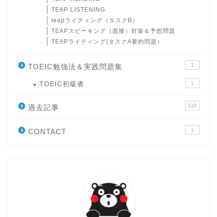
TEAP LISTENING
teapライティング（タスクB）
TEAPスピーキング（面接）対策＆予想問題
TEAPライティング(タスクA要約問題）
1
TOEIC勉強法＆実践問題集
ホーム
TOEIC初級者
1
519
原田高志の”ほぼ日刊”英語
過去記事
学習＆大学入試英語コラム
1
CONTACT
“シン”・英会話スピード表
現
大学入試英語対策講座
英語名言・格言・カッコい