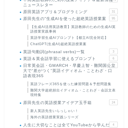
ニュースレター
原田英語アプリ＆プログラミング
31
原田先生の"生成AIを使った超絶英語授業案
95
【生成AI活用英語教育】英語教師のための生成AI英
語授業実践事例
英語学習生成AIプロンプト【都立AI完全対応】
ChatGPT(生成AI)超絶英語授業案
英語句動詞(phrasal verbs)一覧
3
英語＆英会話学習に使えるプロンプト
6
日常英会話・GMARCH・早慶上智・難関国公立
22
大で“差がつく”英語イディオム・ことわざ・口
語表現365
英語フレーズ365を使った練習問題＆予想問題集
難関大学超絶頻出イディオム・ことわざ・会話文表
現特集
原田先生の英語授業アイデア玉手箱
24
新人英語先生いらっしゃい！
海外の英語授業実践シリーズ
人生に大切なことは全てYouTubeから学んだ
4