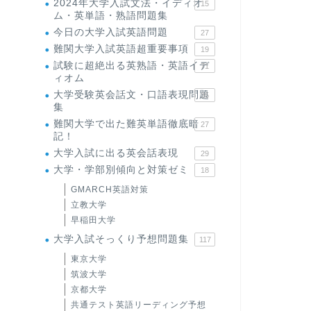
2024年大学入試文法・イディオ
15
ム・英単語・熟語問題集
今日の大学入試英語問題
27
難関大学入試英語超重要事項
19
試験に超絶出る英熟語・英語イデ
71
ィオム
大学受験英会話文・口語表現問題
35
集
難関大学で出た難英単語徹底暗
27
記！
大学入試に出る英会話表現
29
大学・学部別傾向と対策ゼミ
18
GMARCH英語対策
立教大学
早稲田大学
大学入試そっくり予想問題集
117
東京大学
筑波大学
京都大学
共通テスト英語リーディング予想