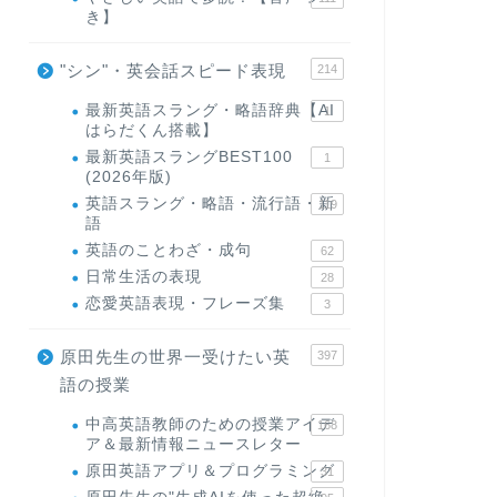
き】
"シン"・英会話スピード表現
214
最新英語スラング・略語辞典【AI
1
はらだくん搭載】
最新英語スラングBEST100
1
(2026年版)
英語スラング・略語・流行語・新
119
語
英語のことわざ・成句
62
日常生活の表現
28
恋愛英語表現・フレーズ集
3
原田先生の世界一受けたい英
397
語の授業
中高英語教師のための授業アイデ
168
ア＆最新情報ニュースレター
原田英語アプリ＆プログラミング
31