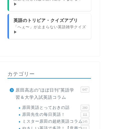
▶
英語のトリビア・クイズアプリ
「へぇ〜」が止まらない英語雑学クイズ
▶
カテゴリー
原田高志の"ほぼ日刊"英語学
647
習＆大学入試英語コラム
原田英語とっておきの話
280
原田先生の毎日英語！
111
ミスター原田の超絶英語コラム
145
やさしい英語で多読！【音声つ
111