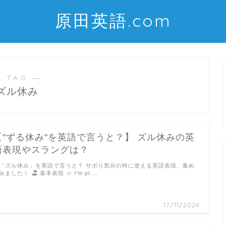
原田英語.com
 TAG ―
ズル休み
【"ずる休み"を英語で言うと？】 ズル休みの英
語表現やスラングは？
「ズル休み」を英語で言うと？ サボり気分の時に使える英語表現、集め
みました！
基本表現 ☆ I'm pl …
17/11/2024