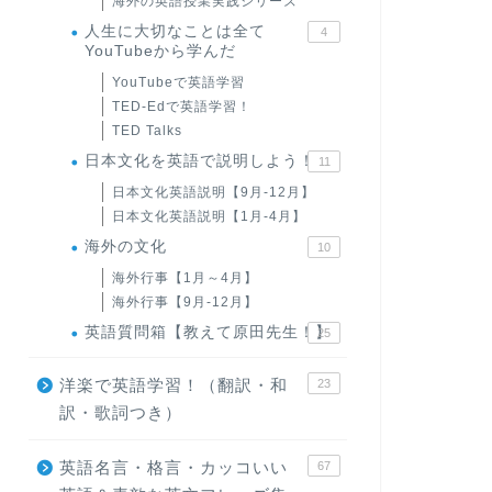
海外の英語授業実践シリーズ
人生に大切なことは全て
4
YouTubeから学んだ
YouTubeで英語学習
TED-Edで英語学習！
TED Talks
日本文化を英語で説明しよう！
11
日本文化英語説明【9月-12月】
日本文化英語説明【1月-4月】
海外の文化
10
海外行事【1月～4月】
海外行事【9月-12月】
英語質問箱【教えて原田先生！】
25
洋楽で英語学習！（翻訳・和
23
訳・歌詞つき）
英語名言・格言・カッコいい
67