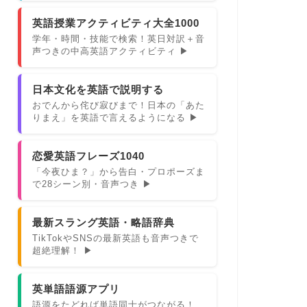
英語授業アクティビティ大全1000
学年・時間・技能で検索！英日対訳＋音
声つきの中高英語アクティビティ ▶
日本文化を英語で説明する
おでんから侘び寂びまで！日本の「あた
りまえ」を英語で言えるようになる ▶
恋愛英語フレーズ1040
「今夜ひま？」から告白・プロポーズま
で28シーン別・音声つき ▶
最新スラング英語・略語辞典
TikTokやSNSの最新英語も音声つきで
超絶理解！ ▶
英単語語源アプリ
語源をたどれば単語同士がつながる！