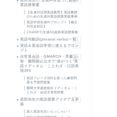
原田先生の"生成AIを使った超絶
95
英語授業案
【生成AI活用英語教育】英語教師
のための生成AI英語授業実践事例
英語学習生成AIプロンプト【都立
AI完全対応】
ChatGPT(生成AI)超絶英語授業案
英語句動詞(phrasal verbs)一覧
3
英語＆英会話学習に使えるプロン
6
プト
日常英会話・GMARCH・早慶上
22
智・難関国公立大で“差がつく”英
語イディオム・ことわざ・口語表
現365
英語フレーズ365を使った練習問
題＆予想問題集
難関大学超絶頻出イディオム・こ
とわざ・会話文表現特集
原田先生の英語授業アイデア玉手
24
箱
新人英語先生いらっしゃい！