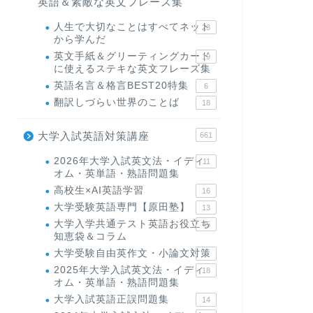
英語＆素敵な英文フレーズ集
人生で大切なことはすべてネット
23
から学んだ
英文手紙＆グリーティングカード
19
に使えるステキな英文フレーズ集
英語名言＆格言BEST20特集
6
翻訳しづらい世界のことば
18
大学入試英語対策講座
661
2026年大学入試英文法・イディ
11
オム・英単語・熟語問題集
高校生×AI英語学習
16
大学受験英語専門【原田塾】
13
大学入学共通テスト英語お役立ち
45
知恵袋＆コラム
大学受験自由英作文・小論文対策
8
2025年大学入試英文法・イディ
18
オム・英単語・熟語問題集
大学入試英語正誤問題集
14