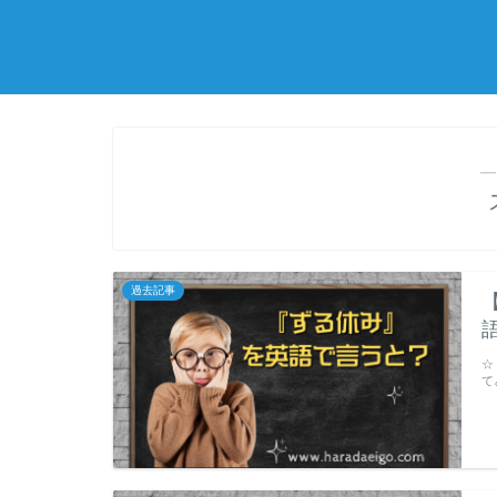
―
過去記事
☆
て