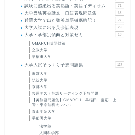
試験に超絶出る英熟語・英語イディオム
71
大学受験英会話文・口語表現問題集
35
難関大学で出た難英単語徹底暗記！
27
大学入試に出る英会話表現
29
大学・学部別傾向と対策ゼミ
18
GMARCH英語対策
立教大学
早稲田大学
大学入試そっくり予想問題集
117
東京大学
筑波大学
京都大学
共通テスト英語リーディング予想問題
【英熟語問題集】GMARCH・早稲田・慶応・上
智・東京理科大レベル
青山学院大学
早稲田大学
法学部
人間科学部