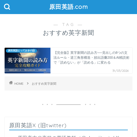
原田英語.com
― TAG ―
おすすめ英字新聞
原田英語とっておきの話
【完全版】英字新聞の読み方──見出しの8つの文
法ルール・逆三角形構造・頻出語彙200＆AI精読術
で「読めない」が「読める」に変わる
31/03/2026
HOME
おすすめ英字新聞
原田英語X (旧twitter)