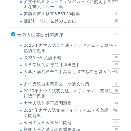
英文手紙＆グリーティングカードに使えるステ
19
キな英文フレーズ集
英語名言＆格言BEST20特集
6
翻訳しづらい世界のことば
18
661
大学入試英語対策講座
2026年大学入試英文法・イディオム・英単語・
11
熟語問題集
高校生×AI英語学習
16
大学受験英語専門【原田塾】
13
大学入学共通テスト英語お役立ち知恵袋＆コラ
45
ム
大学受験自由英作文・小論文対策
8
2025年大学入試英文法・イディオム・英単語・
18
熟語問題集
大学入試英語正誤問題集
14
2024年大学入試文法・イディオム・英単語・熟
15
語問題集
今日の大学入試英語問題
27
難関大学入試英語超重要事項
19