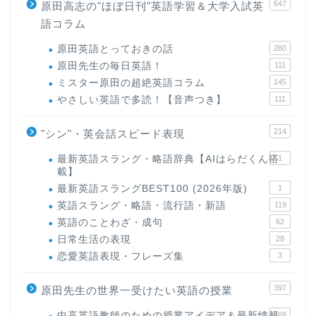
647
原田高志の"ほぼ日刊"英語学習＆大学入試英
語コラム
原田英語とっておきの話
280
原田先生の毎日英語！
111
ミスター原田の超絶英語コラム
145
やさしい英語で多読！【音声つき】
111
214
"シン"・英会話スピード表現
最新英語スラング・略語辞典【AIはらだくん搭
1
載】
最新英語スラングBEST100 (2026年版)
1
英語スラング・略語・流行語・新語
119
英語のことわざ・成句
62
日常生活の表現
28
恋愛英語表現・フレーズ集
3
397
原田先生の世界一受けたい英語の授業
中高英語教師のための授業アイデア＆最新情報
168