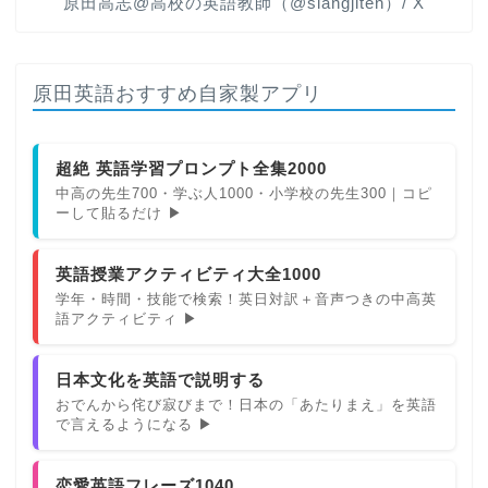
原田高志@高校の英語教師（@slangjiten）/ X
原田英語おすすめ自家製アプリ
超絶 英語学習プロンプト全集2000
中高の先生700・学ぶ人1000・小学校の先生300｜コピ
ーして貼るだけ ▶
英語授業アクティビティ大全1000
学年・時間・技能で検索！英日対訳＋音声つきの中高英
語アクティビティ ▶
日本文化を英語で説明する
おでんから侘び寂びまで！日本の「あたりまえ」を英語
で言えるようになる ▶
恋愛英語フレーズ1040