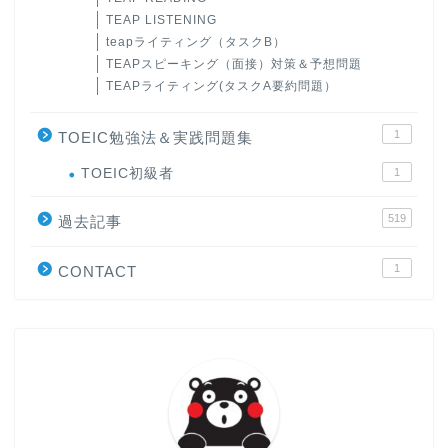
TEAP LISTENING
teapライティング（タスクB）
TEAPスピーキング（面接）対策＆予想問題
TEAPライティング(タスクA要約問題）
1
TOEIC勉強法＆実践問題集
ホーム
TOEIC初級者
1
519
原田高志の”ほぼ日刊”英語
過去記事
学習＆大学入試英語コラム
1
CONTACT
“シン”・英会話スピード表
現
大学入試英語対策講座
英語名言・格言・カッコい