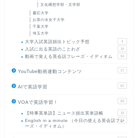
文化構想学部・文学部
慶応大学
お茶の水女子大学
千葉大学
埼玉大学
大学入試英語頻出トピック予想
4
入試に出る英語のことわざ
16
動画で覚える英会話フレーズ・イディオム
54
17
YouTube動画連動コンテンツ
61
AIで英語学習
83
VOAで英語学習！
【時事英単語】ニュース頻出英単語帳
10
English in a minute （今日の使える英会話フレ
63
ーズ・イディオム）