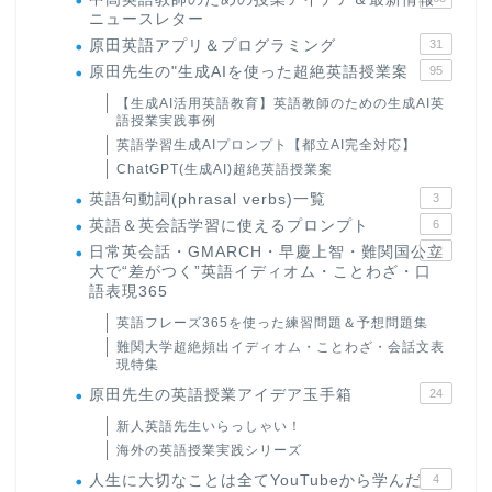
ニュースレター
原田英語アプリ＆プログラミング
31
原田先生の"生成AIを使った超絶英語授業案
95
【生成AI活用英語教育】英語教師のための生成AI英
語授業実践事例
英語学習生成AIプロンプト【都立AI完全対応】
ChatGPT(生成AI)超絶英語授業案
英語句動詞(phrasal verbs)一覧
3
英語＆英会話学習に使えるプロンプト
6
日常英会話・GMARCH・早慶上智・難関国公立
22
大で“差がつく”英語イディオム・ことわざ・口
語表現365
英語フレーズ365を使った練習問題＆予想問題集
難関大学超絶頻出イディオム・ことわざ・会話文表
現特集
原田先生の英語授業アイデア玉手箱
24
新人英語先生いらっしゃい！
海外の英語授業実践シリーズ
人生に大切なことは全てYouTubeから学んだ
4