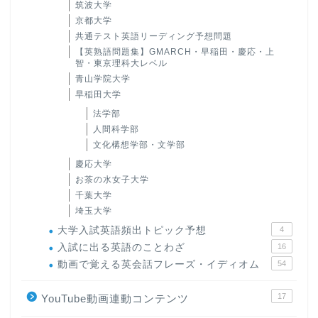
筑波大学
京都大学
共通テスト英語リーディング予想問題
【英熟語問題集】GMARCH・早稲田・慶応・上
智・東京理科大レベル
青山学院大学
早稲田大学
法学部
人間科学部
文化構想学部・文学部
慶応大学
お茶の水女子大学
千葉大学
埼玉大学
大学入試英語頻出トピック予想
4
入試に出る英語のことわざ
16
動画で覚える英会話フレーズ・イディオム
54
17
YouTube動画連動コンテンツ