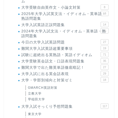
ム
大学受験自由英作文・小論文対策
8
2025年大学入試英文法・イディオム・英単語・
18
熟語問題集
大学入試英語正誤問題集
14
2024年大学入試文法・イディオム・英単語・熟
15
語問題集
今日の大学入試英語問題
27
難関大学入試英語超重要事項
19
試験に超絶出る英熟語・英語イディオム
71
大学受験英会話文・口語表現問題集
35
難関大学で出た難英単語徹底暗記！
27
大学入試に出る英会話表現
29
大学・学部別傾向と対策ゼミ
18
GMARCH英語対策
立教大学
早稲田大学
大学入試そっくり予想問題集
117
東京大学