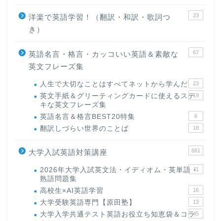
23
洋楽で英語学習！（翻訳・和訳・歌詞つ
き）
67
英語名言・格言・カッコいい英語＆素敵な
英文フレーズ集
人生で大切なことはすべてネットから学んだ
23
英文手紙＆グリーティングカードに使えるステ
19
キな英文フレーズ集
英語名言＆格言BEST20特集
6
翻訳しづらい世界のことば
18
661
大学入試英語対策講座
2026年大学入試英文法・イディオム・英単語・
11
熟語問題集
高校生×AI英語学習
16
大学受験英語専門【原田塾】
13
大学入学共通テスト英語お役立ち知恵袋＆コラ
45