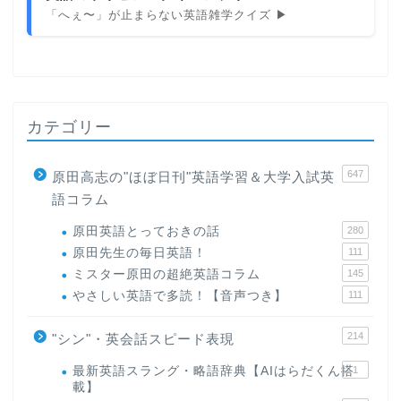
「へぇ〜」が止まらない英語雑学クイズ ▶
カテゴリー
647
原田高志の"ほぼ日刊"英語学習＆大学入試英
語コラム
原田英語とっておきの話
280
原田先生の毎日英語！
111
ミスター原田の超絶英語コラム
145
やさしい英語で多読！【音声つき】
111
214
"シン"・英会話スピード表現
最新英語スラング・略語辞典【AIはらだくん搭
1
載】