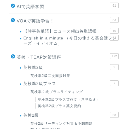
61
AIで英語学習
83
VOAで英語学習！
【時事英単語】ニュース頻出英単語帳
10
English in a minute （今日の使える英会話フレ
63
ーズ・イディオム）
172
英検・TEAP対策講座
英検準2級
2
英検準2級二次面接対策
英検準2級プラス
7
英検準２級プラスライティング
英検準2級プラス英作文（意見論述）
英検準2級プラス英文要約
英検2級
58
英検2級リーディング対策＆予想問題