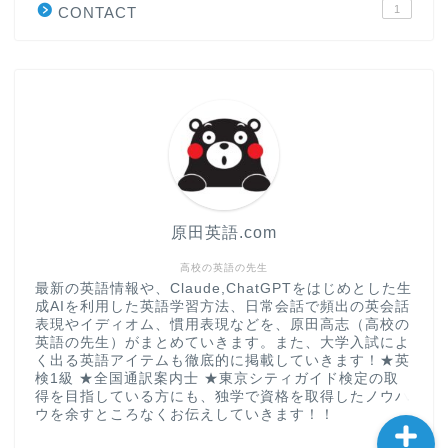
1
CONTACT
“シン”・英会話スピード表
現
大学入試英語対策講座
英語名言・格言・カッコい
い英語＆素敵な英文フレー
ズ集
原田英語.com
過去記事
高校の英語の先生
最新の英語情報や、Claude,ChatGPTをはじめとした生
成AIを利用した英語学習方法、日常会話で頻出の英会話
CONTACT
表現やイディオム、慣用表現などを、原田高志（高校の
英語の先生）がまとめていきます。また、大学入試によ
く出る英語アイテムも徹底的に掲載していきます！★英
検1級 ★全国通訳案内士 ★東京シティガイド検定の取
得を目指している方にも、独学で資格を取得したノウハ
ウを余すところなくお伝えしていきます！！