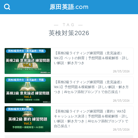
原田英語.com
― TAG ―
英検対策2026
英検2級英作文（意見論述）問題
【英検2級ライティング練習問題（意見論述）
Vol.2】ペットの飼育｜予想問題＆模範解答・詳し
い解説・解き方つき
28/03/2026
英検2級英作文（意見論述）問題
【英検2級ライティング練習問題（意見論述）
Vol.1】予想問題＆模範解答・詳しい解説・解き方
つき｜AIセルフ添削プロンプトで自己採点！
28/03/2026
英検2級英文要約問題
【英検2級ライティング練習問題（要約）Vol.5】
キャッシュレス決済｜予想問題＆模範解答・詳し
い解説・解き方つき｜AIセルフ添削プロンプトで
自己採点！
28/03/2026