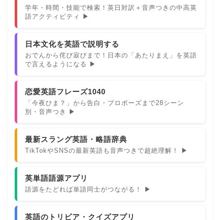
学年・時間・技能で検索！英日対訳＋音声つきの中高英
語アクティビティ ▶
日本文化を英語で説明する
おでんから侘び寂びまで！日本の「あたりまえ」を英語
で言えるようになる ▶
恋愛英語フレーズ1040
「今夜ひま？」から告白・プロポーズまで28シーン
別・音声つき ▶
最新スラング英語・略語辞典
TikTokやSNSの最新英語も音声つきで超絶理解！ ▶
英単語語源アプリ
語源をたどれば単語同士がつながる！ ▶
英語のトリビア・クイズアプリ