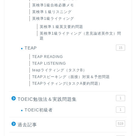
英検準1級合格必勝メモ
英検準１級リスニング
英検準1級ライティング
英検準１級英文要約問題
英検準1級ライティング（意見論述英作文）問
題
TEAP
15
TEAP READING
TEAP LISTENING
teapライティング（タスクB）
TEAPスピーキング（面接）対策＆予想問題
TEAPライティング(タスクA要約問題）
1
TOEIC勉強法＆実践問題集
ホーム
TOEIC初級者
1
519
原田高志の”ほぼ日刊”英語
過去記事
学習＆大学入試英語コラム