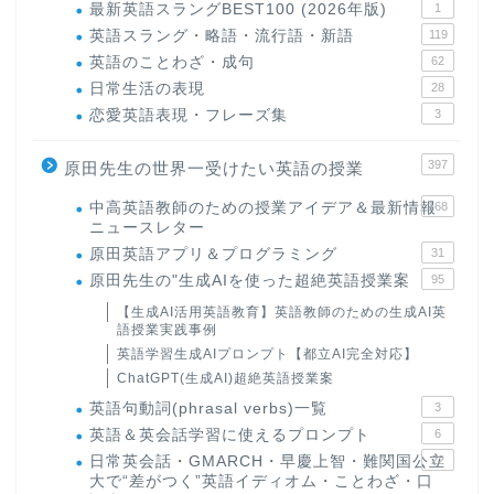
最新英語スラングBEST100 (2026年版)
1
英語スラング・略語・流行語・新語
119
英語のことわざ・成句
62
日常生活の表現
28
恋愛英語表現・フレーズ集
3
397
原田先生の世界一受けたい英語の授業
中高英語教師のための授業アイデア＆最新情報
168
ニュースレター
原田英語アプリ＆プログラミング
31
原田先生の"生成AIを使った超絶英語授業案
95
【生成AI活用英語教育】英語教師のための生成AI英
語授業実践事例
英語学習生成AIプロンプト【都立AI完全対応】
ChatGPT(生成AI)超絶英語授業案
英語句動詞(phrasal verbs)一覧
3
英語＆英会話学習に使えるプロンプト
6
日常英会話・GMARCH・早慶上智・難関国公立
22
大で“差がつく”英語イディオム・ことわざ・口