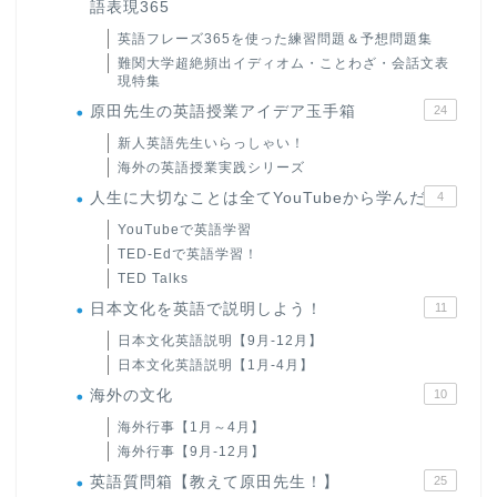
語表現365
英語フレーズ365を使った練習問題＆予想問題集
難関大学超絶頻出イディオム・ことわざ・会話文表
現特集
原田先生の英語授業アイデア玉手箱
24
新人英語先生いらっしゃい！
海外の英語授業実践シリーズ
人生に大切なことは全てYouTubeから学んだ
4
YouTubeで英語学習
TED-Edで英語学習！
TED Talks
日本文化を英語で説明しよう！
11
日本文化英語説明【9月-12月】
日本文化英語説明【1月-4月】
海外の文化
10
海外行事【1月～4月】
海外行事【9月-12月】
英語質問箱【教えて原田先生！】
25