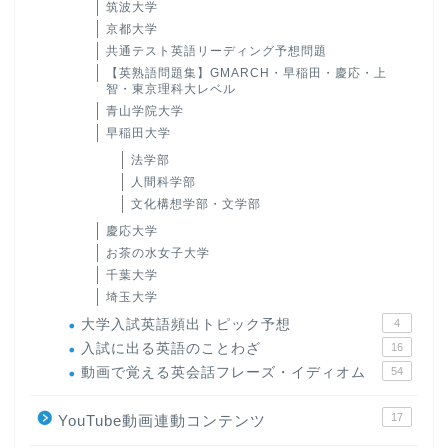
筑波大学
京都大学
共通テスト英語リーディング予想問題
【英熟語問題集】GMARCH・早稲田・慶応・上
智・東京理科大レベル
青山学院大学
早稲田大学
法学部
人間科学部
文化構想学部・文学部
慶応大学
お茶の水女子大学
千葉大学
埼玉大学
大学入試英語頻出トピック予想
4
入試に出る英語のことわざ
16
動画で覚える英会話フレーズ・イディオム
54
17
YouTube動画連動コンテンツ