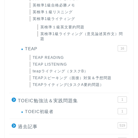
英検準1級合格必勝メモ
英検準１級リスニング
英検準1級ライティング
英検準１級英文要約問題
英検準1級ライティング（意見論述英作文）問
題
TEAP
16
TEAP READING
TEAP LISTENING
teapライティング（タスクB）
TEAPスピーキング（面接）対策＆予想問題
TEAPライティング(タスクA要約問題）
1
TOEIC勉強法＆実践問題集
ホーム
TOEIC初級者
1
519
原田高志の”ほぼ日刊”英語
過去記事
学習＆大学入試英語コラム