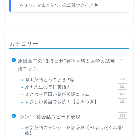
「へぇ〜」が止まらない英語雑学クイズ ▶
カテゴリー
647
原田高志の"ほぼ日刊"英語学習＆大学入試英
語コラム
原田英語とっておきの話
280
原田先生の毎日英語！
111
ミスター原田の超絶英語コラム
145
やさしい英語で多読！【音声つき】
111
214
"シン"・英会話スピード表現
最新英語スラング・略語辞典【AIはらだくん搭
1
載】