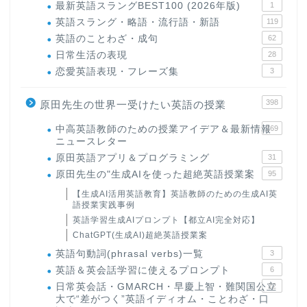
最新英語スラングBEST100 (2026年版)
1
英語スラング・略語・流行語・新語
119
英語のことわざ・成句
62
日常生活の表現
28
恋愛英語表現・フレーズ集
3
398
原田先生の世界一受けたい英語の授業
中高英語教師のための授業アイデア＆最新情報
169
ニュースレター
原田英語アプリ＆プログラミング
31
原田先生の"生成AIを使った超絶英語授業案
95
【生成AI活用英語教育】英語教師のための生成AI英
語授業実践事例
英語学習生成AIプロンプト【都立AI完全対応】
ChatGPT(生成AI)超絶英語授業案
英語句動詞(phrasal verbs)一覧
3
英語＆英会話学習に使えるプロンプト
6
日常英会話・GMARCH・早慶上智・難関国公立
22
大で“差がつく”英語イディオム・ことわざ・口