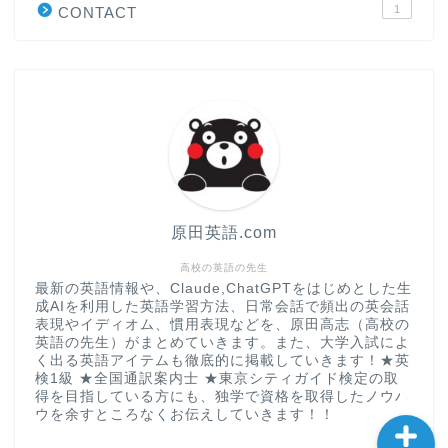
1
CONTACT
“シン”・英会話スピード表
現
大学入試英語対策講座
英語名言・格言・カッコい
い英語＆素敵な英文フレー
ズ集
原田英語.com
過去記事
高校の英語の先生
最新の英語情報や、Claude,ChatGPTをはじめとした生
成AIを利用した英語学習方法、日常会話で頻出の英会話
CONTACT
表現やイディオム、慣用表現などを、原田高志（高校の
英語の先生）がまとめていきます。また、大学入試によ
く出る英語アイテムも徹底的に掲載していきます！★英
検1級 ★全国通訳案内士 ★東京シティガイド検定の取
得を目指している方にも、独学で資格を取得したノウハ
ウを余すところなくお伝えしていきます！！