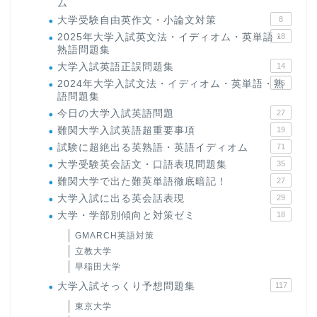
ム
大学受験自由英作文・小論文対策
8
2025年大学入試英文法・イディオム・英単語・
18
熟語問題集
大学入試英語正誤問題集
14
2024年大学入試文法・イディオム・英単語・熟
15
語問題集
今日の大学入試英語問題
27
難関大学入試英語超重要事項
19
試験に超絶出る英熟語・英語イディオム
71
大学受験英会話文・口語表現問題集
35
難関大学で出た難英単語徹底暗記！
27
大学入試に出る英会話表現
29
大学・学部別傾向と対策ゼミ
18
GMARCH英語対策
立教大学
早稲田大学
大学入試そっくり予想問題集
117
東京大学