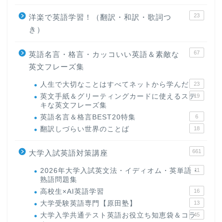
23
洋楽で英語学習！（翻訳・和訳・歌詞つ
き）
67
英語名言・格言・カッコいい英語＆素敵な
英文フレーズ集
人生で大切なことはすべてネットから学んだ
23
英文手紙＆グリーティングカードに使えるステ
19
キな英文フレーズ集
英語名言＆格言BEST20特集
6
翻訳しづらい世界のことば
18
661
大学入試英語対策講座
2026年大学入試英文法・イディオム・英単語・
11
熟語問題集
高校生×AI英語学習
16
大学受験英語専門【原田塾】
13
大学入学共通テスト英語お役立ち知恵袋＆コラ
45