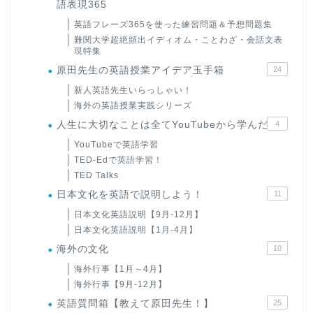
語表現365
英語フレーズ365を使った練習問題＆予想問題集
難関大学超絶頻出イディオム・ことわざ・会話文表
現特集
原田先生の英語授業アイデア玉手箱
24
新人英語先生いらっしゃい！
海外の英語授業実践シリーズ
人生に大切なことは全てYouTubeから学んだ
4
YouTubeで英語学習
TED-Edで英語学習！
TED Talks
日本文化を英語で説明しよう！
11
日本文化英語説明【9月-12月】
日本文化英語説明【1月-4月】
海外の文化
10
海外行事【1月～4月】
海外行事【9月-12月】
英語質問箱【教えて原田先生！】
25