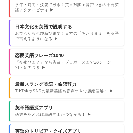
学年・時間・技能で検索！英日対訳＋音声つきの中高英
語アクティビティ ▶
日本文化を英語で説明する
おでんから侘び寂びまで！日本の「あたりまえ」を英語
で言えるようになる ▶
恋愛英語フレーズ1040
「今夜ひま？」から告白・プロポーズまで28シーン
別・音声つき ▶
最新スラング英語・略語辞典
TikTokやSNSの最新英語も音声つきで超絶理解！ ▶
英単語語源アプリ
語源をたどれば単語同士がつながる！ ▶
英語のトリビア・クイズアプリ