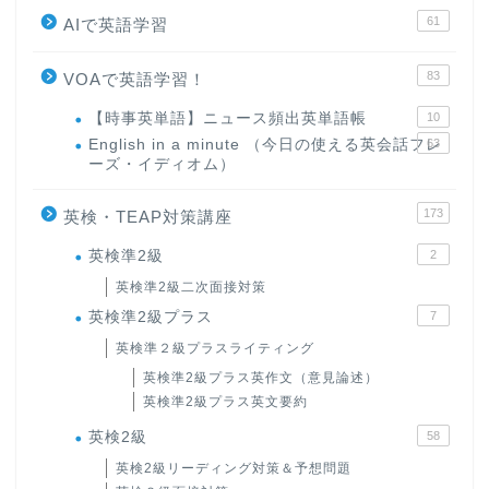
61
AIで英語学習
83
VOAで英語学習！
【時事英単語】ニュース頻出英単語帳
10
English in a minute （今日の使える英会話フレ
63
ーズ・イディオム）
173
英検・TEAP対策講座
英検準2級
2
英検準2級二次面接対策
英検準2級プラス
7
英検準２級プラスライティング
英検準2級プラス英作文（意見論述）
英検準2級プラス英文要約
英検2級
58
英検2級リーディング対策＆予想問題