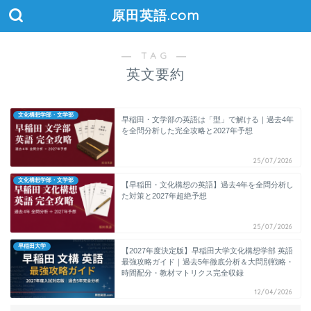
原田英語.com
― TAG ―
英文要約
文化構想学部・文学部
早稲田・文学部の英語は「型」で解ける｜過去4年
を全問分析した完全攻略と2027年予想
25/07/2026
文化構想学部・文学部
【早稲田・文化構想の英語】過去4年を全問分析し
た対策と2027年超絶予想
25/07/2026
早稲田大学
【2027年度決定版】早稲田大学文化構想学部 英語
最強攻略ガイド｜過去5年徹底分析＆大問別戦略・
時間配分・教材マトリクス完全収録
12/04/2026