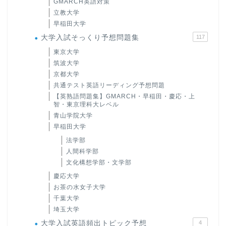
GMARCH英語対策
立教大学
早稲田大学
大学入試そっくり予想問題集
117
東京大学
筑波大学
京都大学
共通テスト英語リーディング予想問題
【英熟語問題集】GMARCH・早稲田・慶応・上
智・東京理科大レベル
青山学院大学
早稲田大学
法学部
人間科学部
文化構想学部・文学部
慶応大学
お茶の水女子大学
千葉大学
埼玉大学
大学入試英語頻出トピック予想
4