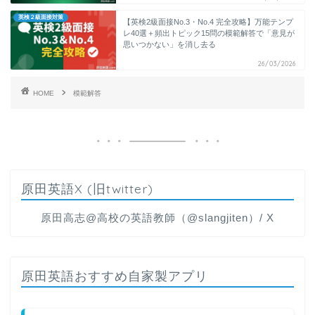
英検２級面接対策
【英検2級面接No.3・No.4 完全攻略】万能テンプ
レ40選＋頻出トピック15問の模範解答で「意見が
思いつかない」を消し去る
26/03/2026
HOME
模範解答
原田英語X (旧twitter)
原田高志@高校の英語教師（@slangjiten）/ X
原田英語おすすめ自家製アプリ