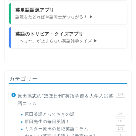
英単語語源アプリ
語源をたどれば単語同士がつながる！ ▶
英語のトリビア・クイズアプリ
「へぇ〜」が止まらない英語雑学クイズ ▶
カテゴリー
647
原田高志の"ほぼ日刊"英語学習＆大学入試英
語コラム
原田英語とっておきの話
280
原田先生の毎日英語！
111
ミスター原田の超絶英語コラム
145
111