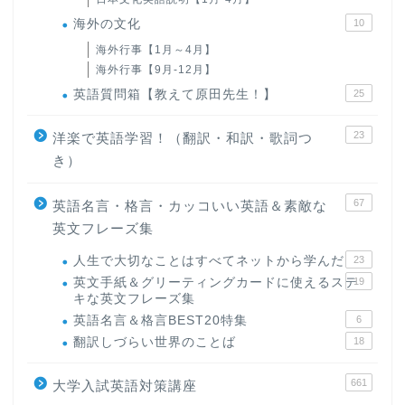
海外の文化
10
海外行事【1月～4月】
海外行事【9月-12月】
英語質問箱【教えて原田先生！】
25
23
洋楽で英語学習！（翻訳・和訳・歌詞つ
き）
67
英語名言・格言・カッコいい英語＆素敵な
英文フレーズ集
人生で大切なことはすべてネットから学んだ
23
英文手紙＆グリーティングカードに使えるステ
19
キな英文フレーズ集
英語名言＆格言BEST20特集
6
翻訳しづらい世界のことば
18
661
大学入試英語対策講座