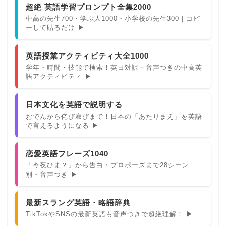
超絶 英語学習プロンプト全集2000
中高の先生700・学ぶ人1000・小学校の先生300｜コピ
ーして貼るだけ ▶
英語授業アクティビティ大全1000
学年・時間・技能で検索！英日対訳＋音声つきの中高英
語アクティビティ ▶
日本文化を英語で説明する
おでんから侘び寂びまで！日本の「あたりまえ」を英語
で言えるようになる ▶
恋愛英語フレーズ1040
「今夜ひま？」から告白・プロポーズまで28シーン
別・音声つき ▶
最新スラング英語・略語辞典
TikTokやSNSの最新英語も音声つきで超絶理解！ ▶