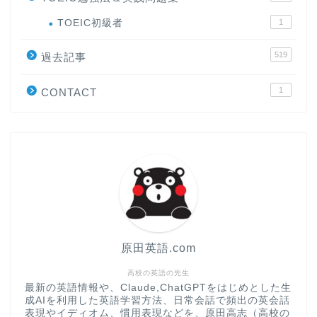
ホーム
TOEIC初級者
1
519
原田高志の”ほぼ日刊”英語
過去記事
学習＆大学入試英語コラム
1
CONTACT
“シン”・英会話スピード表
現
大学入試英語対策講座
英語名言・格言・カッコい
い英語＆素敵な英文フレー
ズ集
原田英語.com
過去記事
高校の英語の先生
最新の英語情報や、Claude,ChatGPTをはじめとした生
成AIを利用した英語学習方法、日常会話で頻出の英会話
CONTACT
表現やイディオム、慣用表現などを、原田高志（高校の