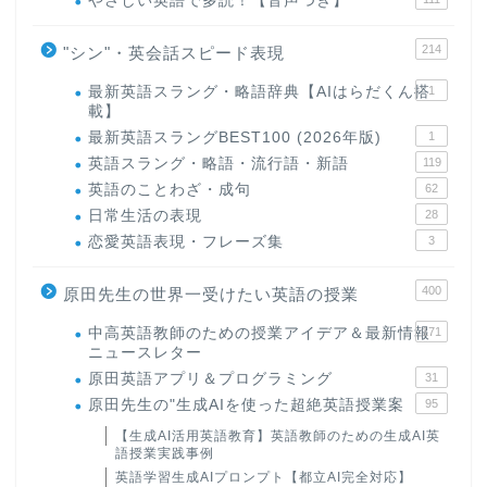
やさしい英語で多読！【音声つき】
214
"シン"・英会話スピード表現
最新英語スラング・略語辞典【AIはらだくん搭
1
載】
最新英語スラングBEST100 (2026年版)
1
英語スラング・略語・流行語・新語
119
英語のことわざ・成句
62
日常生活の表現
28
恋愛英語表現・フレーズ集
3
400
原田先生の世界一受けたい英語の授業
中高英語教師のための授業アイデア＆最新情報
171
ニュースレター
原田英語アプリ＆プログラミング
31
原田先生の"生成AIを使った超絶英語授業案
95
【生成AI活用英語教育】英語教師のための生成AI英
語授業実践事例
英語学習生成AIプロンプト【都立AI完全対応】