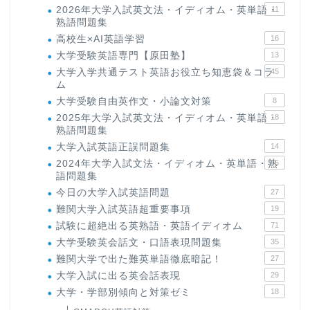
2026年大学入試英文法・イディオム・英単語・
11
熟語問題集
高校生×AI英語学習
16
大学受験英語専門【原田塾】
13
大学入学共通テスト英語お役立ち知恵袋＆コラ
45
ム
大学受験自由英作文・小論文対策
8
2025年大学入試英文法・イディオム・英単語・
18
熟語問題集
大学入試英語正誤問題集
14
2024年大学入試文法・イディオム・英単語・熟
15
語問題集
今日の大学入試英語問題
27
難関大学入試英語超重要事項
19
試験に超絶出る英熟語・英語イディオム
71
大学受験英会話文・口語表現問題集
35
難関大学で出た難英単語徹底暗記！
27
大学入試に出る英会話表現
29
大学・学部別傾向と対策ゼミ
18