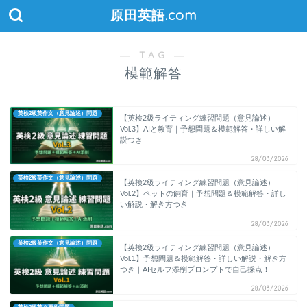
原田英語.com
― TAG ―
模範解答
英検2級英作文（意見論述）問題
【英検2級ライティング練習問題（意見論述）
Vol.3】AIと教育｜予想問題＆模範解答・詳しい解
説つき
28/03/2026
英検2級英作文（意見論述）問題
【英検2級ライティング練習問題（意見論述）
Vol.2】ペットの飼育｜予想問題＆模範解答・詳し
い解説・解き方つき
28/03/2026
英検2級英作文（意見論述）問題
【英検2級ライティング練習問題（意見論述）
Vol.1】予想問題＆模範解答・詳しい解説・解き方
つき｜AIセルフ添削プロンプトで自己採点！
28/03/2026