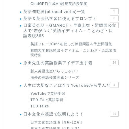
ChatGPT(生成AI)超絶英語授業案
英語句動詞(phrasal verbs)一覧
3
英語＆英会話学習に使えるプロンプト
6
日常英会話・GMARCH・早慶上智・難関国公立
22
大で“差がつく”英語イディオム・ことわざ・口
語表現365
英語フレーズ365を使った練習問題＆予想問題集
難関大学超絶頻出イディオム・ことわざ・会話文表
現特集
原田先生の英語授業アイデア玉手箱
24
新人英語先生いらっしゃい！
海外の英語授業実践シリーズ
人生に大切なことは全てYouTubeから学んだ
4
YouTubeで英語学習
TED-Edで英語学習！
TED Talks
日本文化を英語で説明しよう！
11
日本文化英語説明【9月-12月】
日本文化英語説明【1月-4月】