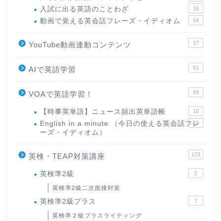
入試に出る英語のことわざ
16
動画で覚える英会話フレーズ・イディオム
54
17
YouTube動画連動コンテンツ
61
AIで英語学習
83
VOAで英語学習！
【時事英単語】ニュース頻出英単語帳
10
English in a minute （今日の使える英会話フレ
63
ーズ・イディオム）
173
英検・TEAP対策講座
英検準2級
2
英検準2級二次面接対策
英検準2級プラス
7
英検準２級プラスライティング