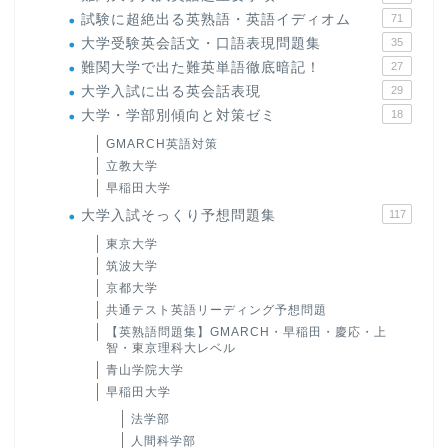
試験に超絶出る英熟語・英語イディオム
71
大学受験英会話文・口語表現問題集
35
難関大学で出た難英単語徹底暗記！
27
大学入試に出る英会話表現
29
大学・学部別傾向と対策ゼミ
18
GMARCH英語対策
立教大学
早稲田大学
大学入試そっくり予想問題集
117
東京大学
筑波大学
京都大学
共通テスト英語リーディング予想問題
【英熟語問題集】GMARCH・早稲田・慶応・上
智・東京理科大レベル
青山学院大学
早稲田大学
法学部
人間科学部