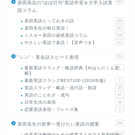
647
原田高志の"ほぼ日刊"英語学習＆大学入試英
語コラム
原田英語とっておきの話
280
原田先生の毎日英語！
111
ミスター原田の超絶英語コラム
145
やさしい英語で多読！【音声つき】
111
214
"シン"・英会話スピード表現
最新英語スラング・略語辞典【AIはらだくん搭
1
載】
最新英語スラングBEST100 (2026年版)
1
英語スラング・略語・流行語・新語
119
英語のことわざ・成句
62
日常生活の表現
28
恋愛英語表現・フレーズ集
3
398
原田先生の世界一受けたい英語の授業
中高英語教師のための授業アイデア＆最新情報
169