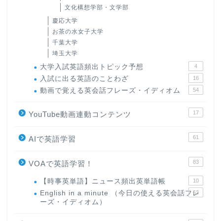
文化構想学部・文学部
慶応大学
お茶の水女子大学
千葉大学
埼玉大学
大学入試英語頻出トピック予想
4
入試に出る英語のことわざ
16
動画で覚える英会話フレーズ・イディオム
54
17
YouTube動画連動コンテンツ
61
AIで英語学習
83
VOAで英語学習！
【時事英単語】ニュース頻出英単語帳
10
English in a minute （今日の使える英会話フレ
63
ーズ・イディオム）