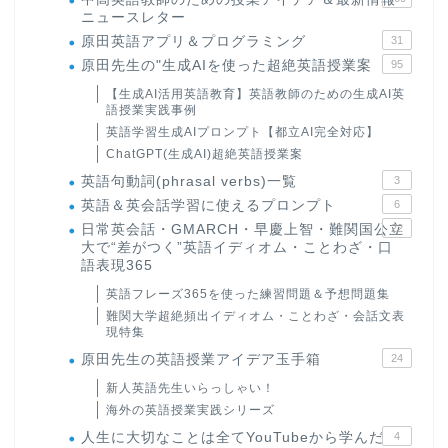
ニュースレター
原田英語アプリ＆プログラミング
31
原田先生の"生成AIを使った超絶英語授業案
95
【生成AI活用英語教育】英語教師のための生成AI英
語授業実践事例
英語学習生成AIプロンプト【都立AI完全対応】
ChatGPT(生成AI)超絶英語授業案
英語句動詞(phrasal verbs)一覧
3
英語＆英会話学習に使えるプロンプト
6
日常英会話・GMARCH・早慶上智・難関国公立
22
大で“差がつく”英語イディオム・ことわざ・口
語表現365
英語フレーズ365を使った練習問題＆予想問題集
難関大学超絶頻出イディオム・ことわざ・会話文表
現特集
原田先生の英語授業アイデア玉手箱
24
新人英語先生いらっしゃい！
海外の英語授業実践シリーズ
人生に大切なことは全てYouTubeから学んだ
4