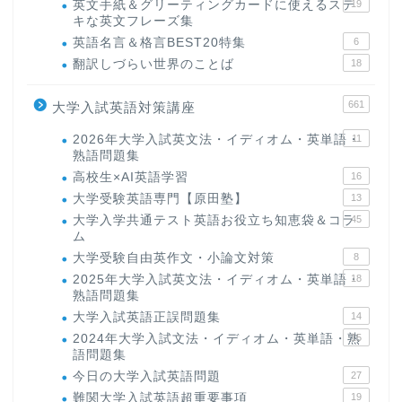
英文手紙＆グリーティングカードに使えるステ
19
キな英文フレーズ集
英語名言＆格言BEST20特集
6
翻訳しづらい世界のことば
18
661
大学入試英語対策講座
2026年大学入試英文法・イディオム・英単語・
11
熟語問題集
高校生×AI英語学習
16
大学受験英語専門【原田塾】
13
大学入学共通テスト英語お役立ち知恵袋＆コラ
45
ム
大学受験自由英作文・小論文対策
8
2025年大学入試英文法・イディオム・英単語・
18
熟語問題集
大学入試英語正誤問題集
14
2024年大学入試文法・イディオム・英単語・熟
15
語問題集
今日の大学入試英語問題
27
難関大学入試英語超重要事項
19