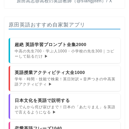
原田高志@高校の英語教師（@slangjiten）/ X
原田英語おすすめ自家製アプリ
超絶 英語学習プロンプト全集2000
中高の先生700・学ぶ人1000・小学校の先生300｜コピ
ーして貼るだけ ▶
英語授業アクティビティ大全1000
学年・時間・技能で検索！英日対訳＋音声つきの中高英
語アクティビティ ▶
日本文化を英語で説明する
おでんから侘び寂びまで！日本の「あたりまえ」を英語
で言えるようになる ▶
恋愛英語フレーズ1040