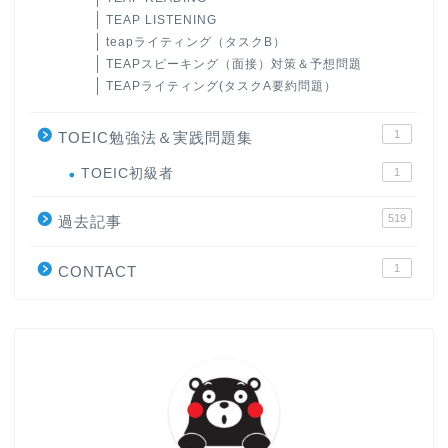
TEAP LISTENING
teapライティング（タスクB）
TEAPスピーキング（面接）対策＆予想問題
TEAPライティング(タスクA要約問題）
1
TOEIC勉強法＆実践問題集
ホーム
TOEIC初級者
1
519
原田高志の”ほぼ日刊”英語
過去記事
学習＆大学入試英語コラム
1
CONTACT
“シン”・英会話スピード表
現
大学入試英語対策講座
英語名言・格言・カッコい