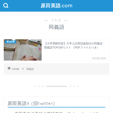
原田英語.com
― TAG ―
同義語
過去記事
【大学受験対策】大学入試英語超頻出の同義語・
類義語TOP100リスト （PDFファイルつき）
03/06/2023
HOME
同義語
原田英語X (旧twitter)