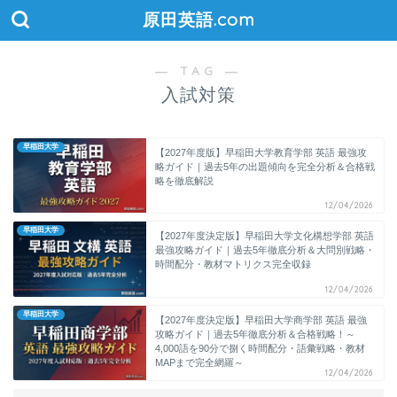
原田英語.com
― TAG ―
入試対策
早稲田大学
【2027年度版】早稲田大学教育学部 英語 最強攻
略ガイド｜過去5年の出題傾向を完全分析＆合格戦
略を徹底解説
12/04/2026
早稲田大学
【2027年度決定版】早稲田大学文化構想学部 英語
最強攻略ガイド｜過去5年徹底分析＆大問別戦略・
時間配分・教材マトリクス完全収録
12/04/2026
早稲田大学
【2027年度決定版】早稲田大学商学部 英語 最強
攻略ガイド｜過去5年徹底分析＆合格戦略！～
4,000語を90分で捌く時間配分・語彙戦略・教材
MAPまで完全網羅～
12/04/2026