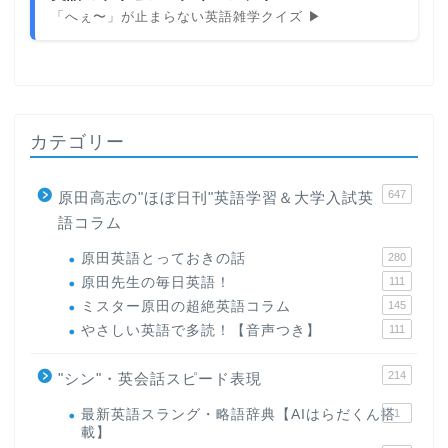
「へぇ〜」が止まらない英語雑学クイズ ▶
カテゴリー
647
原田高志の"ほぼ日刊"英語学習＆大学入試英
語コラム
原田英語とっておきの話
280
原田先生の毎日英語！
111
ミスター原田の超絶英語コラム
145
やさしい英語で多読！【音声つき】
111
214
"シン"・英会話スピード表現
最新英語スラング・略語辞典【AIはらだくん搭
1
載】