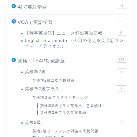
61
AIで英語学習
83
VOAで英語学習！
【時事英単語】ニュース頻出英単語帳
10
English in a minute （今日の使える英会話フレ
63
ーズ・イディオム）
173
英検・TEAP対策講座
英検準2級
2
英検準2級二次面接対策
英検準2級プラス
7
英検準２級プラスライティング
英検準2級プラス英作文（意見論述）
英検準2級プラス英文要約
英検2級
58
英検2級リーディング対策＆予想問題