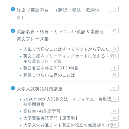
23
洋楽で英語学習！（翻訳・和訳・歌詞つ
き）
67
英語名言・格言・カッコいい英語＆素敵な
英文フレーズ集
人生で大切なことはすべてネットから学んだ
23
英文手紙＆グリーティングカードに使えるステ
19
キな英文フレーズ集
英語名言＆格言BEST20特集
6
翻訳しづらい世界のことば
18
661
大学入試英語対策講座
2026年大学入試英文法・イディオム・英単語・
11
熟語問題集
高校生×AI英語学習
16
大学受験英語専門【原田塾】
13
大学入学共通テスト英語お役立ち知恵袋＆コラ
45