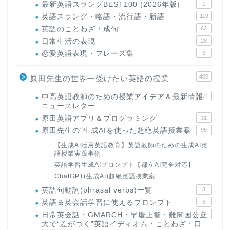
最新英語スラングBEST100 (2026年版)
1
英語スラング・略語・流行語・新語
119
英語のことわざ・成句
62
日常生活の表現
28
恋愛英語表現・フレーズ集
3
400
原田先生の世界一受けたい英語の授業
中高英語教師のための授業アイデア＆最新情報
171
ニュースレター
原田英語アプリ＆プログラミング
31
原田先生の"生成AIを使った超絶英語授業案
95
【生成AI活用英語教育】英語教師のための生成AI英
語授業実践事例
英語学習生成AIプロンプト【都立AI完全対応】
ChatGPT(生成AI)超絶英語授業案
英語句動詞(phrasal verbs)一覧
3
英語＆英会話学習に使えるプロンプト
6
日常英会話・GMARCH・早慶上智・難関国公立
22
大で“差がつく”英語イディオム・ことわざ・口