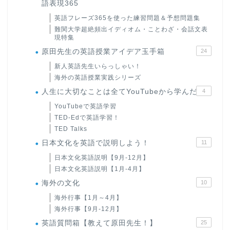
語表現365
英語フレーズ365を使った練習問題＆予想問題集
難関大学超絶頻出イディオム・ことわざ・会話文表
現特集
原田先生の英語授業アイデア玉手箱
24
新人英語先生いらっしゃい！
海外の英語授業実践シリーズ
人生に大切なことは全てYouTubeから学んだ
4
YouTubeで英語学習
TED-Edで英語学習！
TED Talks
日本文化を英語で説明しよう！
11
日本文化英語説明【9月-12月】
日本文化英語説明【1月-4月】
海外の文化
10
海外行事【1月～4月】
海外行事【9月-12月】
英語質問箱【教えて原田先生！】
25