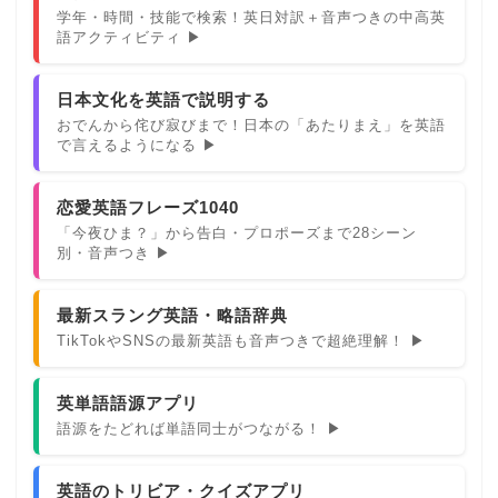
学年・時間・技能で検索！英日対訳＋音声つきの中高英
語アクティビティ ▶
日本文化を英語で説明する
おでんから侘び寂びまで！日本の「あたりまえ」を英語
で言えるようになる ▶
恋愛英語フレーズ1040
「今夜ひま？」から告白・プロポーズまで28シーン
別・音声つき ▶
最新スラング英語・略語辞典
TikTokやSNSの最新英語も音声つきで超絶理解！ ▶
英単語語源アプリ
語源をたどれば単語同士がつながる！ ▶
英語のトリビア・クイズアプリ