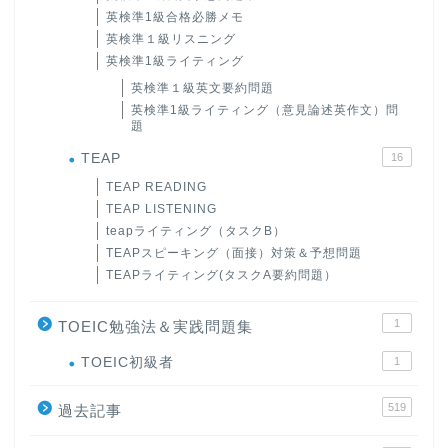
英検準1級合格必勝メモ
英検準１級リスニング
英検準1級ライティング
英検準１級英文要約問題
英検準1級ライティング（意見論述英作文）問
題
TEAP
16
TEAP READING
TEAP LISTENING
teapライティング（タスクB）
TEAPスピーキング（面接）対策＆予想問題
TEAPライティング(タスクA要約問題）
1
TOEIC勉強法＆実践問題集
ホーム
TOEIC初級者
1
519
原田高志の”ほぼ日刊”英語
過去記事
学習＆大学入試英語コラム