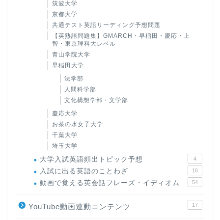
筑波大学
京都大学
共通テスト英語リーディング予想問題
【英熟語問題集】GMARCH・早稲田・慶応・上
智・東京理科大レベル
青山学院大学
早稲田大学
法学部
人間科学部
文化構想学部・文学部
慶応大学
お茶の水女子大学
千葉大学
埼玉大学
大学入試英語頻出トピック予想
4
入試に出る英語のことわざ
16
動画で覚える英会話フレーズ・イディオム
54
17
YouTube動画連動コンテンツ