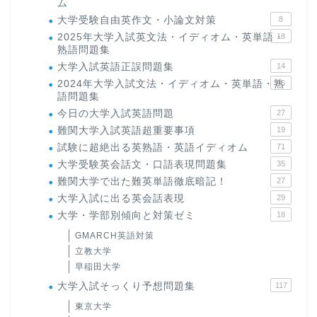
ム
大学受験自由英作文・小論文対策
8
2025年大学入試英文法・イディオム・英単語・
18
熟語問題集
大学入試英語正誤問題集
14
2024年大学入試文法・イディオム・英単語・熟
15
語問題集
今日の大学入試英語問題
27
難関大学入試英語超重要事項
19
試験に超絶出る英熟語・英語イディオム
71
大学受験英会話文・口語表現問題集
35
難関大学で出た難英単語徹底暗記！
27
大学入試に出る英会話表現
29
大学・学部別傾向と対策ゼミ
18
GMARCH英語対策
立教大学
早稲田大学
大学入試そっくり予想問題集
117
東京大学