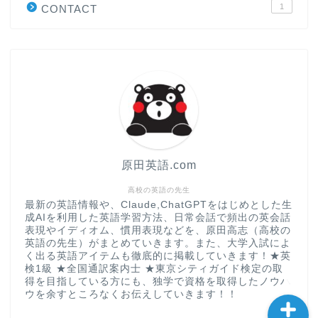
1
CONTACT
“シン”・英会話スピード表
現
大学入試英語対策講座
英語名言・格言・カッコい
い英語＆素敵な英文フレー
ズ集
原田英語.com
過去記事
高校の英語の先生
最新の英語情報や、Claude,ChatGPTをはじめとした生
成AIを利用した英語学習方法、日常会話で頻出の英会話
CONTACT
表現やイディオム、慣用表現などを、原田高志（高校の
英語の先生）がまとめていきます。また、大学入試によ
く出る英語アイテムも徹底的に掲載していきます！★英
検1級 ★全国通訳案内士 ★東京シティガイド検定の取
得を目指している方にも、独学で資格を取得したノウハ
ウを余すところなくお伝えしていきます！！