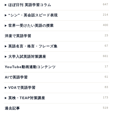
647
ほぼ日刊 英語学習コラム
214
“シン”・英会話スピード表現
400
世界一受けたい英語の授業
23
洋楽で英語学習
67
英語名言・格言・フレーズ集
661
大学入試英語対策講座
17
YouTube動画連動コンテンツ
61
AIで英語学習
83
VOAで英語学習
173
英検・TEAP対策講座
519
過去記事