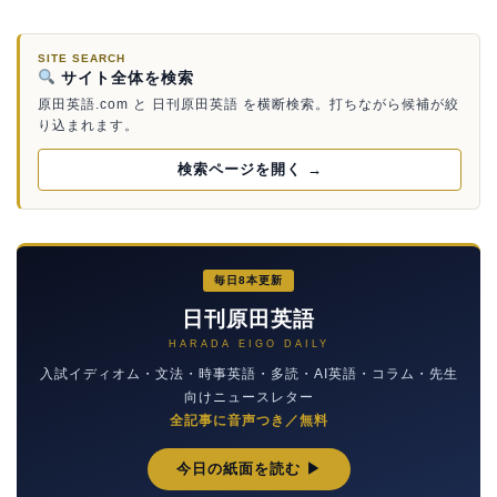
SITE SEARCH
サイト全体を検索
原田英語.com と 日刊原田英語 を横断検索。打ちながら候補が絞
り込まれます。
検索ページを開く →
毎日8本更新
日刊原田英語
HARADA EIGO DAILY
入試イディオム・文法・時事英語・多読・AI英語・コラム・先生
向けニュースレター
全記事に音声つき／無料
今日の紙面を読む ▶