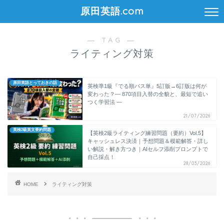
原田英語.com
― TAG ―
ライティング対策
原田英語とっておきの話
英検準1級『でる順パス単』5訂版→6訂版は何が
変わった？― 870項目入替の全貌と、最短で追い
つく学習法 ―
21/07/2026
英検2級英文要約問題
【英検2級ライティング練習問題（要約）Vol.5】
キャッシュレス決済｜予想問題＆模範解答・詳し
い解説・解き方つき｜AIセルフ添削プロンプトで
自己採点！
28/03/2026
HOME
ライティング対策