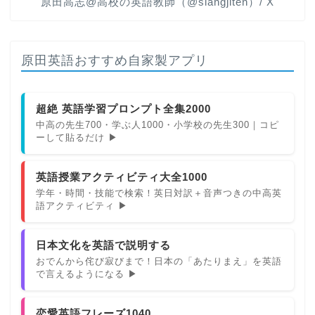
原田高志@高校の英語教師（@slangjiten）/ X
原田英語おすすめ自家製アプリ
超絶 英語学習プロンプト全集2000
中高の先生700・学ぶ人1000・小学校の先生300｜コピ
ーして貼るだけ ▶
英語授業アクティビティ大全1000
学年・時間・技能で検索！英日対訳＋音声つきの中高英
語アクティビティ ▶
日本文化を英語で説明する
おでんから侘び寂びまで！日本の「あたりまえ」を英語
で言えるようになる ▶
恋愛英語フレーズ1040