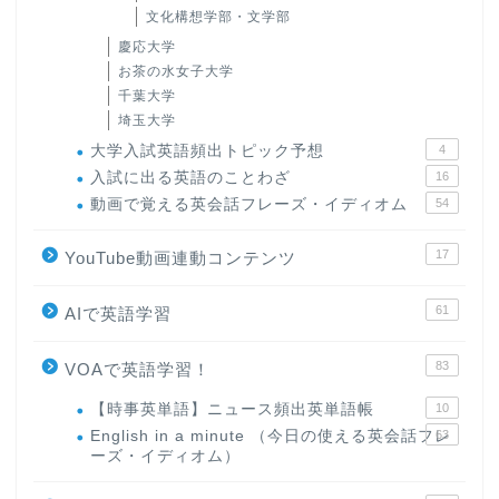
文化構想学部・文学部
慶応大学
お茶の水女子大学
千葉大学
埼玉大学
大学入試英語頻出トピック予想
4
入試に出る英語のことわざ
16
動画で覚える英会話フレーズ・イディオム
54
17
YouTube動画連動コンテンツ
61
AIで英語学習
83
VOAで英語学習！
【時事英単語】ニュース頻出英単語帳
10
English in a minute （今日の使える英会話フレ
63
ーズ・イディオム）