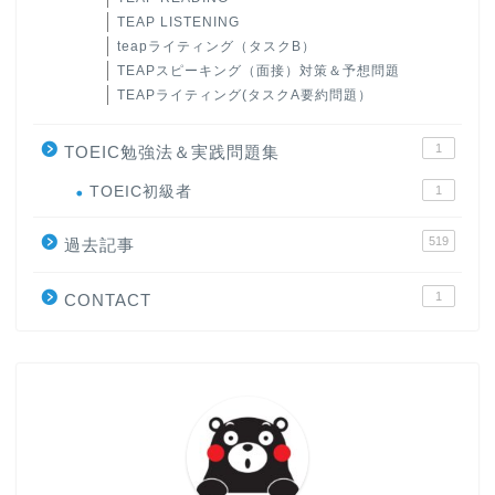
TEAP LISTENING
teapライティング（タスクB）
TEAPスピーキング（面接）対策＆予想問題
TEAPライティング(タスクA要約問題）
1
TOEIC勉強法＆実践問題集
ホーム
TOEIC初級者
1
519
原田高志の”ほぼ日刊”英語
過去記事
学習＆大学入試英語コラム
1
CONTACT
“シン”・英会話スピード表
現
大学入試英語対策講座
英語名言・格言・カッコい