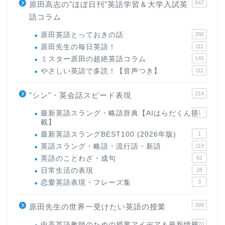
647
原田高志の"ほぼ日刊"英語学習＆大学入試英
語コラム
原田英語とっておきの話
280
原田先生の毎日英語！
111
ミスター原田の超絶英語コラム
145
やさしい英語で多読！【音声つき】
111
214
"シン"・英会話スピード表現
最新英語スラング・略語辞典【AIはらだくん搭
1
載】
最新英語スラングBEST100 (2026年版)
1
英語スラング・略語・流行語・新語
119
英語のことわざ・成句
62
日常生活の表現
28
恋愛英語表現・フレーズ集
3
399
原田先生の世界一受けたい英語の授業
中高英語教師のための授業アイデア＆最新情報
170