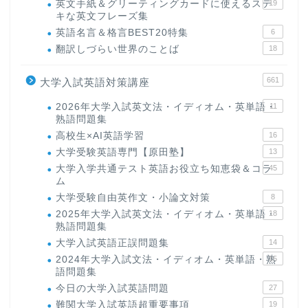
英文手紙＆グリーティングカードに使えるステ
19
キな英文フレーズ集
英語名言＆格言BEST20特集
6
翻訳しづらい世界のことば
18
661
大学入試英語対策講座
2026年大学入試英文法・イディオム・英単語・
11
熟語問題集
高校生×AI英語学習
16
大学受験英語専門【原田塾】
13
大学入学共通テスト英語お役立ち知恵袋＆コラ
45
ム
大学受験自由英作文・小論文対策
8
2025年大学入試英文法・イディオム・英単語・
18
熟語問題集
大学入試英語正誤問題集
14
2024年大学入試文法・イディオム・英単語・熟
15
語問題集
今日の大学入試英語問題
27
難関大学入試英語超重要事項
19