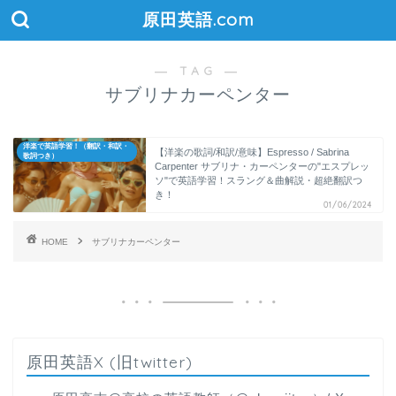
原田英語.com
― TAG ―
サブリナカーペンター
洋楽で英語学習！（翻訳・和訳・
【洋楽の歌詞/和訳/意味】Espresso / Sabrina
歌詞つき）
Carpenter サブリナ・カーペンターの"エスプレッ
ソ"で英語学習！スラング＆曲解説・超絶翻訳つ
き！
01/06/2024
HOME
サブリナカーペンター
原田英語X (旧twitter)