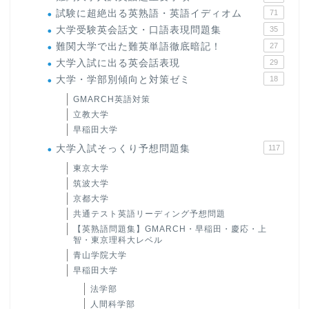
試験に超絶出る英熟語・英語イディオム
71
大学受験英会話文・口語表現問題集
35
難関大学で出た難英単語徹底暗記！
27
大学入試に出る英会話表現
29
大学・学部別傾向と対策ゼミ
18
GMARCH英語対策
立教大学
早稲田大学
大学入試そっくり予想問題集
117
東京大学
筑波大学
京都大学
共通テスト英語リーディング予想問題
【英熟語問題集】GMARCH・早稲田・慶応・上
智・東京理科大レベル
青山学院大学
早稲田大学
法学部
人間科学部