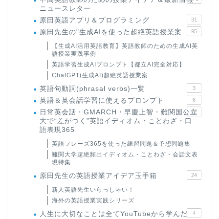
ニュースレター
原田英語アプリ＆プログラミング
31
原田先生の"生成AIを使った超絶英語授業案
95
【生成AI活用英語教育】英語教師のための生成AI英
語授業実践事例
英語学習生成AIプロンプト【都立AI完全対応】
ChatGPT(生成AI)超絶英語授業案
英語句動詞(phrasal verbs)一覧
3
英語＆英会話学習に使えるプロンプト
6
日常英会話・GMARCH・早慶上智・難関国公立
22
大で“差がつく”英語イディオム・ことわざ・口
語表現365
英語フレーズ365を使った練習問題＆予想問題集
難関大学超絶頻出イディオム・ことわざ・会話文表
現特集
原田先生の英語授業アイデア玉手箱
24
新人英語先生いらっしゃい！
海外の英語授業実践シリーズ
人生に大切なことは全てYouTubeから学んだ
4