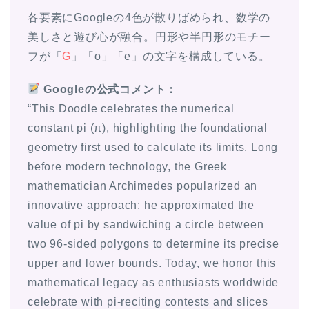
各要素にGoogleの4色が散りばめられ、数学の
美しさと遊び心が融合。円形や半円形のモチー
フが「
G
」「o」「e」の文字を構成している。
Googleの公式コメント：
“This Doodle celebrates the numerical
constant pi (π), highlighting the foundational
geometry first used to calculate its limits. Long
before modern technology, the Greek
mathematician Archimedes popularized an
innovative approach: he approximated the
value of pi by sandwiching a circle between
two 96-sided polygons to determine its precise
upper and lower bounds. Today, we honor this
mathematical legacy as enthusiasts worldwide
celebrate with pi-reciting contests and slices