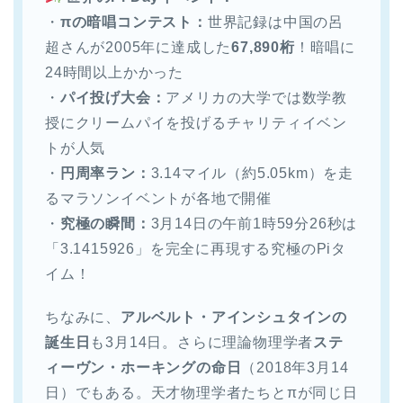
・
πの暗唱コンテスト：
世界記録は中国の呂
超さんが2005年に達成した
67,890桁
！暗唱に
24時間以上かかった
・
パイ投げ大会：
アメリカの大学では数学教
授にクリームパイを投げるチャリティイベン
トが人気
・
円周率ラン：
3.14マイル（約5.05km）を走
るマラソンイベントが各地で開催
・
究極の瞬間：
3月14日の午前1時59分26秒は
「3.1415926」を完全に再現する究極のPiタ
イム！
ちなみに、
アルベルト・アインシュタインの
誕生日
も3月14日。さらに理論物理学者
ステ
ィーヴン・ホーキングの命日
（2018年3月14
日）でもある。天才物理学者たちとπが同じ日