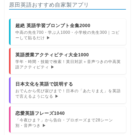
原田英語おすすめ自家製アプリ
超絶 英語学習プロンプト全集2000
中高の先生700・学ぶ人1000・小学校の先生300｜コピ
ーして貼るだけ ▶
英語授業アクティビティ大全1000
学年・時間・技能で検索！英日対訳＋音声つきの中高英
語アクティビティ ▶
日本文化を英語で説明する
おでんから侘び寂びまで！日本の「あたりまえ」を英語
で言えるようになる ▶
恋愛英語フレーズ1040
「今夜ひま？」から告白・プロポーズまで28シーン
別・音声つき ▶