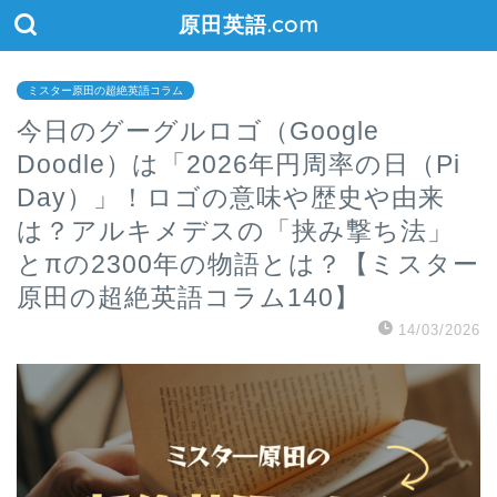
原田英語.com
ミスター原田の超絶英語コラム
今日のグーグルロゴ（Google
Doodle）は「2026年円周率の日（Pi
Day）」！ロゴの意味や歴史や由来
は？アルキメデスの「挟み撃ち法」
とπの2300年の物語とは？【ミスター
原田の超絶英語コラム140】
14/03/2026