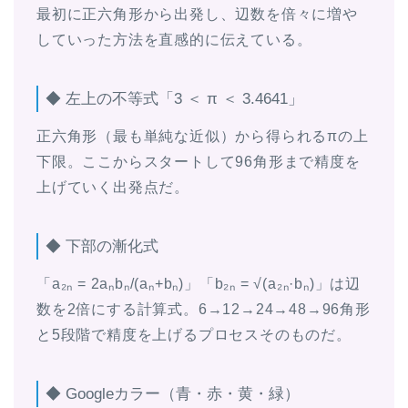
最初に正六角形から出発し、辺数を倍々に増や
していった方法を直感的に伝えている。
◆ 左上の不等式「3 ＜ π ＜ 3.4641」
正六角形（最も単純な近似）から得られるπの上
下限。ここからスタートして96角形まで精度を
上げていく出発点だ。
◆ 下部の漸化式
「a₂ₙ = 2aₙbₙ/(aₙ+bₙ)」「b₂ₙ = √(a₂ₙ·bₙ)」は辺
数を2倍にする計算式。6→12→24→48→96角形
と5段階で精度を上げるプロセスそのものだ。
◆ Googleカラー（青・赤・黄・緑）