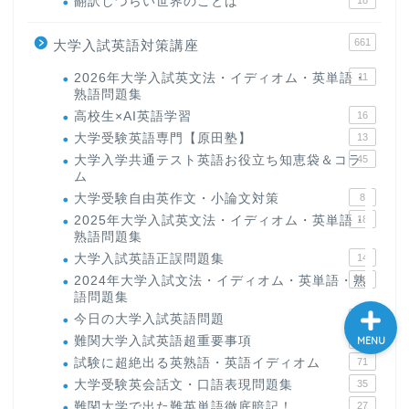
翻訳しづらい世界のことば
大学入試英語対策講座
661
大学入試英語対策講座
英語名言・格言・カッコい
2026年大学入試英文法・イディオム・英単語・
11
熟語問題集
い英語＆素敵な英文フレー
ズ集
高校生×AI英語学習
16
大学受験英語専門【原田塾】
13
大学入学共通テスト英語お役立ち知恵袋＆コラ
45
過去記事
ム
大学受験自由英作文・小論文対策
8
CONTACT
2025年大学入試英文法・イディオム・英単語・
18
熟語問題集
大学入試英語正誤問題集
14
2024年大学入試文法・イディオム・英単語・熟
15
語問題集
今日の大学入試英語問題
27
難関大学入試英語超重要事項
19
MENU
試験に超絶出る英熟語・英語イディオム
71
大学受験英会話文・口語表現問題集
35
難関大学で出た難英単語徹底暗記！
27