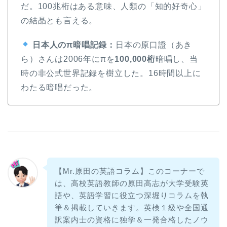
だ。100兆桁はある意味、人類の「知的好奇心」
の結晶とも言える。
日本人のπ暗唱記録：
日本の原口證（あき
ら）さんは2006年にπを
100,000桁
暗唱し、当
時の非公式世界記録を樹立した。16時間以上に
わたる暗唱だった。
【Mr.原田の英語コラム】このコーナーで
は、高校英語教師の原田高志が大学受験英
語や、英語学習に役立つ深堀りコラムを執
筆＆掲載していきます。英検１級や全国通
訳案内士の資格に独学＆一発合格したノウ