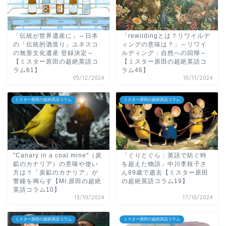
「伝統が世界遺産に」～日本
「rewildingとは？リワイルデ
の「伝統的酒造り」ユネスコ
ィングの意味は？」～リワイ
の無形文化遺産 登録決定～
ルディング：自然への回帰～
【ミスター原田の超絶英語コ
【ミスター原田の超絶英語コ
ラム61】
ラム46】
05/12/2024
10/11/2024
ミスター原田の超絶英語コラム
ミスター原田の超絶英語コラム
"Canary in a coal mine"（炭
「ぐりとぐら：英語で紡ぐ時
鉱のカナリア）の意味や使い
を超えた物語」中川李枝子さ
方は？「炭鉱のカナリア」が
ん89歳で逝去【ミスター原田
警鐘を鳴らす【Mr.原田の超絶
の超絶英語コラム19】
英語コラム10】
13/10/2024
17/10/2024
ミスター原田の超絶英語コラム
ミスター原田の超絶英語コラム