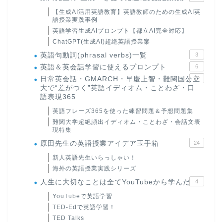
【生成AI活用英語教育】英語教師のための生成AI英
語授業実践事例
英語学習生成AIプロンプト【都立AI完全対応】
ChatGPT(生成AI)超絶英語授業案
英語句動詞(phrasal verbs)一覧
3
英語＆英会話学習に使えるプロンプト
6
日常英会話・GMARCH・早慶上智・難関国公立
22
大で“差がつく”英語イディオム・ことわざ・口
語表現365
英語フレーズ365を使った練習問題＆予想問題集
難関大学超絶頻出イディオム・ことわざ・会話文表
現特集
原田先生の英語授業アイデア玉手箱
24
新人英語先生いらっしゃい！
海外の英語授業実践シリーズ
人生に大切なことは全てYouTubeから学んだ
4
YouTubeで英語学習
TED-Edで英語学習！
TED Talks