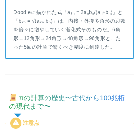
Doodleに描かれた式「a₂ₙ = 2aₙbₙ/(aₙ+bₙ)」と
「b₂ₙ = √(a₂ₙ·bₙ)」は、内接・外接多角形の辺数
を倍々に増やしていく漸化式そのものだ。6角
形→12角形→24角形→48角形→96角形と、た
った5回の計算で驚くべき精度に到達した。
πの計算の歴史〜古代から100兆桁
の現代まで〜