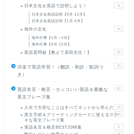
日本文化を英語で説明しよう！
11
日本文化英語説明【9月-12月】
日本文化英語説明【1月-4月】
海外の文化
10
海外行事【1月～4月】
海外行事【9月-12月】
英語質問箱【教えて原田先生！】
25
23
洋楽で英語学習！（翻訳・和訳・歌詞つ
き）
ホーム
67
英語名言・格言・カッコいい英語＆素敵な
英文フレーズ集
原田高志の”ほぼ日刊”英語
学習＆大学入試英語コラム
人生で大切なことはすべてネットから学んだ
23
英文手紙＆グリーティングカードに使えるステ
19
“シン”・英会話スピード表
キな英文フレーズ集
現
英語名言＆格言BEST20特集
6
18