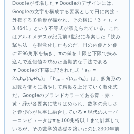
Doodleが登場した▼Doodleのデザインには、
Googleの文字を構成する要素として円に内接・
外接する多角形が描かれ、その横に「3 ＜ π ＜
3.4641」という不等式が添えられている。これ
はアルキメデスが紀元前3世紀に考案した「挟み
撃ち法」を視覚化したものだ。円の内側と外側
に正96角形を描き、πの値を上限と下限で挟み
込んで近似値を求めた画期的な手法である
▼Doodleの下部に記された式「a₂ₙ =
2aₙbₙ/(aₙ+bₙ)」「b₂ₙ = √(a₂ₙ·bₙ)」は、多角形の
辺数を倍々に増やして精度を上げていく漸化式
だ。Googleのブランドカラーである青・赤・
黄・緑が各要素に散りばめられ、数学の美しさ
と遊び心が見事に融合している▼現代のスーパ
ーコンピュータはπを100兆桁以上まで計算して
いるが、その数学的基礎を築いたのは2300年前