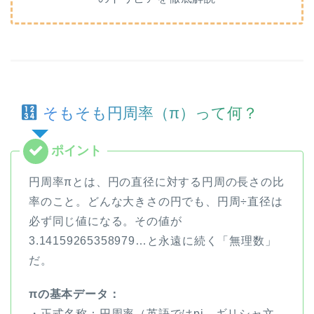
そもそも円周率（π）って何？
円周率πとは、円の直径に対する円周の長さの比
率のこと。どんな大きさの円でも、円周÷直径は
必ず同じ値になる。その値が
3.14159265358979…と永遠に続く「無理数」
だ。
πの基本データ：
・正式名称：円周率（英語ではpi、ギリシャ文