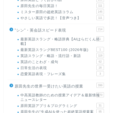
原田先生の毎日英語！
111
ミスター原田の超絶英語コラム
145
やさしい英語で多読！【音声つき】
111
214
"シン"・英会話スピード表現
最新英語スラング・略語辞典【AIはらだくん搭
1
載】
最新英語スラングBEST100 (2026年版)
1
英語スラング・略語・流行語・新語
119
英語のことわざ・成句
62
日常生活の表現
28
恋愛英語表現・フレーズ集
3
399
原田先生の世界一受けたい英語の授業
中高英語教師のための授業アイデア＆最新情報
170
ニュースレター
原田英語アプリ＆プログラミング
31
原田先生の"生成AIを使った超絶英語授業案
95