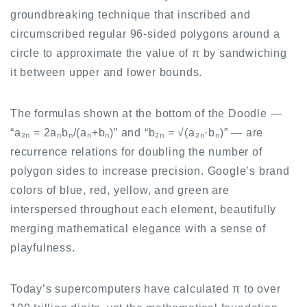
groundbreaking technique that inscribed and
circumscribed regular 96-sided polygons around a
circle to approximate the value of π by sandwiching
it between upper and lower bounds.
The formulas shown at the bottom of the Doodle —
“a₂ₙ = 2aₙbₙ/(aₙ+bₙ)” and “b₂ₙ = √(a₂ₙ·bₙ)” — are
recurrence relations for doubling the number of
polygon sides to increase precision. Google’s brand
colors of blue, red, yellow, and green are
interspersed throughout each element, beautifully
merging mathematical elegance with a sense of
playfulness.
Today’s supercomputers have calculated π to over