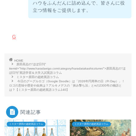
ハウをふんだんに詰め込んで、皆さんに役
立つ情報をご提供します。
G
HOME
原田高志の"ほぼ日刊"
itemid="http://www.haradaeigo.com/category/haradatakashicolumn/">原田高志の"ほ
ぼ日刊"英語学習＆大学入試英語コラム
ミスター原田の超絶英語コラム
今日のグーグルロゴ（Google Doodle）は「2026年円周率の日（Pi Day）」！
ロゴの意味や歴史や由来は？アルキメデスの「挟み撃ち法」とπの2300年の物語と
は？【ミスター原田の超絶英語コラム140】
関連記事
ミスター原田の超絶英語コラム
ミスター原田の超絶英語コラム