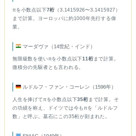
πを小数点以下
7桁
（3.1415926〜3.1415927）
まで計算。ヨーロッパに約1000年先行する偉
業。
マーダヴァ（14世紀・インド）
無限級数を使いπを小数点以下
11桁
まで計算。
微積分の先駆者とも言われる。
ルドルフ・ファン・コーレン（1596年）
人生を捧げてπを小数点以下
35桁
まで計算。そ
の功績を称え、ドイツでは今もπを「ルドルフ
数」と呼ぶ。墓石にこの35桁が刻まれた。