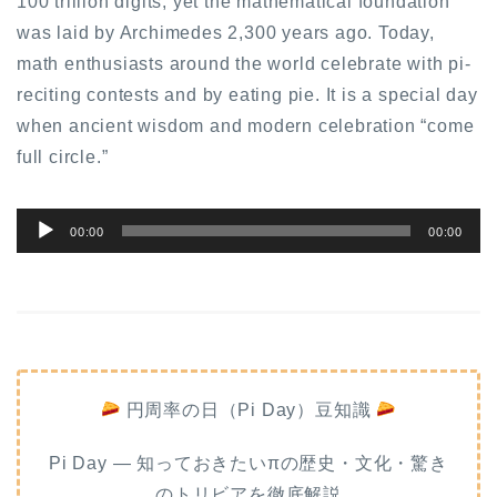
100 trillion digits, yet the mathematical foundation
was laid by Archimedes 2,300 years ago. Today,
math enthusiasts around the world celebrate with pi-
reciting contests and by eating pie. It is a special day
when ancient wisdom and modern celebration “come
full circle.”
音
00:00
00:00
声
プ
レ
ー
ヤ
ー
円周率の日（Pi Day）豆知識
Pi Day — 知っておきたいπの歴史・文化・驚き
のトリビアを徹底解説