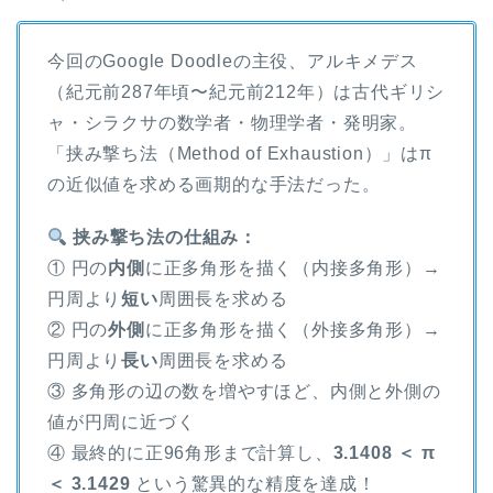
今回のGoogle Doodleの主役、アルキメデス
（紀元前287年頃〜紀元前212年）は古代ギリシ
ャ・シラクサの数学者・物理学者・発明家。
「挟み撃ち法（Method of Exhaustion）」はπ
の近似値を求める画期的な手法だった。
挟み撃ち法の仕組み：
① 円の
内側
に正多角形を描く（内接多角形）→
円周より
短い
周囲長を求める
② 円の
外側
に正多角形を描く（外接多角形）→
円周より
長い
周囲長を求める
③ 多角形の辺の数を増やすほど、内側と外側の
値が円周に近づく
④ 最終的に正96角形まで計算し、
3.1408 ＜ π
＜ 3.1429
という驚異的な精度を達成！