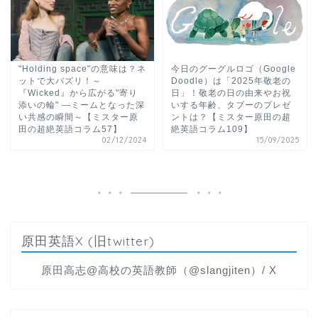
"Holding space"の意味は？ネ
今日のグーグルロゴ（Google
ットで大バズリ！～
Doodle）は「2025年敬老の
『Wicked』から広がる"寄り
日」！敬老の日の由来やお祝
添いの輪" ―ミームとなった深
いする年齢、タブーのプレゼ
い共感の瞬間～【ミスター原
ントは？【ミスター原田の超
田の超絶英語コラム57】
絶英語コラム109】
02/12/2024
15/09/2025
原田英語X (旧twitter)
原田高志@高校の英語教師（@slangjiten）/ X