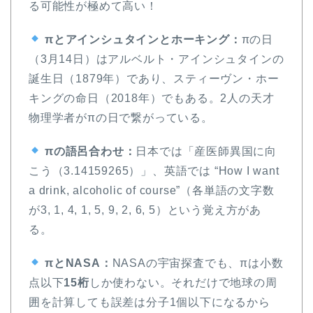
る可能性が極めて高い！
πとアインシュタインとホーキング：
πの日
（3月14日）はアルベルト・アインシュタインの
誕生日（1879年）であり、スティーヴン・ホー
キングの命日（2018年）でもある。2人の天才
物理学者がπの日で繋がっている。
πの語呂合わせ：
日本では「産医師異国に向
こう（3.14159265）」、英語では “How I want
a drink, alcoholic of course”（各単語の文字数
が3, 1, 4, 1, 5, 9, 2, 6, 5）という覚え方があ
る。
πとNASA：
NASAの宇宙探査でも、πは小数
点以下
15桁
しか使わない。それだけで地球の周
囲を計算しても誤差は分子1個以下になるから