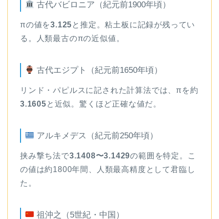
古代バビロニア（紀元前1900年頃）
πの値を
3.125
と推定。粘土板に記録が残ってい
る。人類最古のπの近似値。
古代エジプト（紀元前1650年頃）
リンド・パピルスに記された計算法では、πを約
3.1605
と近似。驚くほど正確な値だ。
アルキメデス（紀元前250年頃）
挟み撃ち法で
3.1408〜3.1429
の範囲を特定。こ
の値は約1800年間、人類最高精度として君臨し
た。
祖沖之（5世紀・中国）